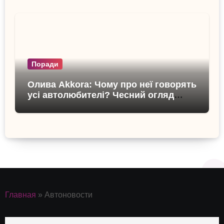
Поради
Олива Akkora: Чому про неї говорять
усі автолюбителі? Чесний огляд
бренду
Главная
»
Автоновости