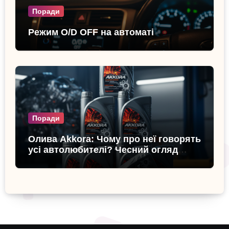
Поради
Режим O/D OFF на автоматі
Поради
Олива Akkora: Чому про неї говорять
усі автолюбителі? Чесний огляд
бренду