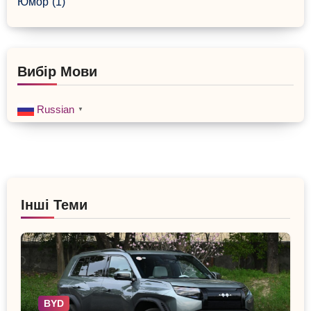
Юмор
(1)
Вибір Мови
Russian
▼
Інші Теми
BYD