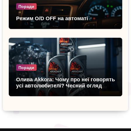
Поради
Режим O/D OFF на автоматі
Поради
Олива Akkora: Чому про неї говорять
усі автолюбителі? Чесний огляд
бренду