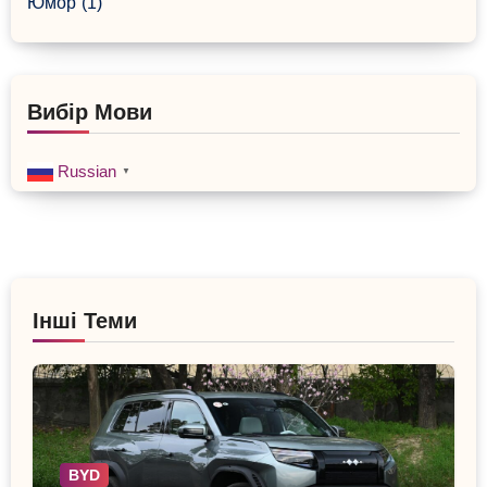
Юмор
(1)
Вибір Мови
Russian
▼
Інші Теми
BYD