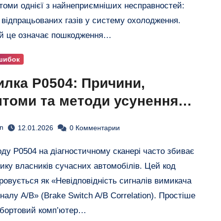
томи однієї з найнеприємніших несправностей:
 відпрацьованих газів у систему охолодження. ​
й це означає пошкодження…
шибок
лка P0504: Причини,
томи та методи усунення
равності
n
12.01.2026
0 Комментарии
лику власників сучасних автомобілів. Цей код
овується як «Невідповідність сигналів вимикача
налу А/В» (Brake Switch A/B Correlation). Простіше
 бортовий комп’ютер…