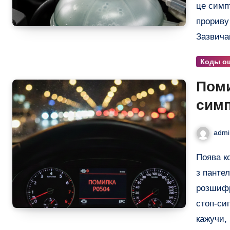
це симп
прориву
Зазвича
Коды о
Поми
симп
несп
admi
Поява коду P0504 на діагностичному сканері часто збиває
з панте
розшифр
стоп-сиг
кажучи,