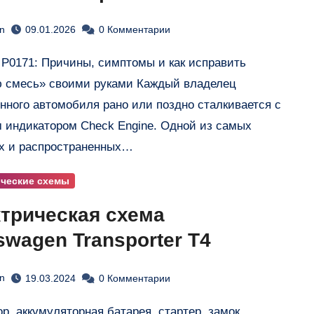
ами
n
09.01.2026
0 Комментарии
 смесь» своими руками ​Каждый владелец
нного автомобиля рано или поздно сталкивается с
 индикатором Check Engine. Одной из самых
х и распространенных…
ические схемы
трическая схема
swagen Transporter T4
n
19.03.2024
0 Комментарии