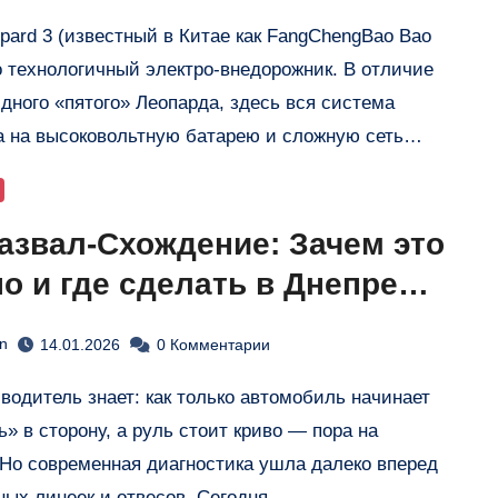
о технологичный электро-внедорожник. В отличие
идного «пятого» Леопарда, здесь вся система
а на высоковольтную батарею и сложную сеть…
азвал-Схождение: Зачем это
о и где сделать в Днепре
очереди?
n
14.01.2026
0 Комментарии
ь» в сторону, а руль стоит криво — пора на
 Но современная диагностика ушла далеко вперед
ных линеек и отвесов. Сегодня…