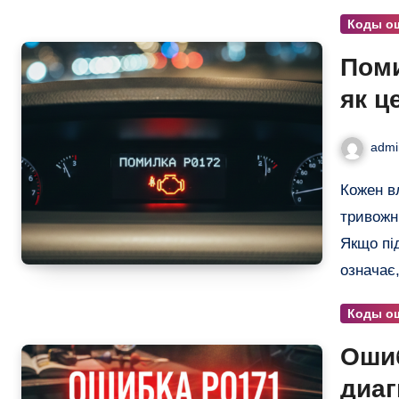
Коды о
Поми
як ц
admi
Кожен власник сучасного автомобіля хоча б раз бачив
тривожн
Якщо пі
означає
Коды о
Ошиб
диаг