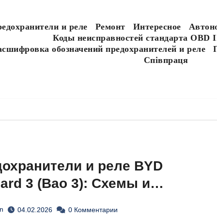
едохранители и реле
Ремонт
Интересное
Автон
Коды неисправностей стандарта OBD I
асшифровка обозначений предохранителей и реле
Співпраця
охранители и реле BYD
ard 3 (Bao 3): Схемы и
положение
n
04.02.2026
0 Комментарии