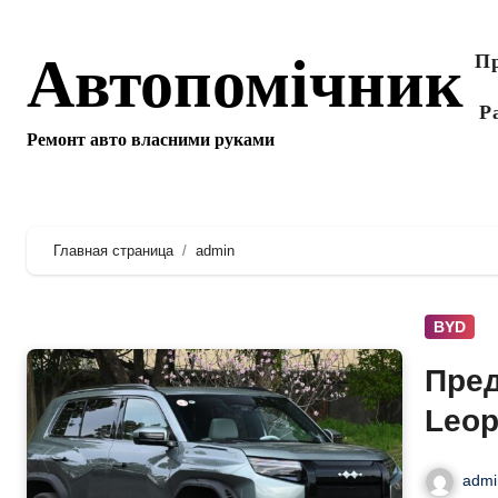
Перейти
к
Автопомічник
Пр
содержанию
Р
Ремонт авто власними руками
Главная страница
admin
BYD
Пред
Leop
рас
admi