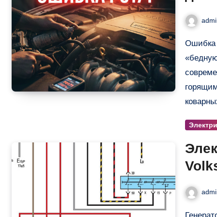
рук
admi
Ошибка P0171: Причины, симптомы и как исправить
«бедную
совреме
горящим
коварны
Электр
Элек
Volk
admi
Генератор, аккумуляторная батарея, стартер, замок