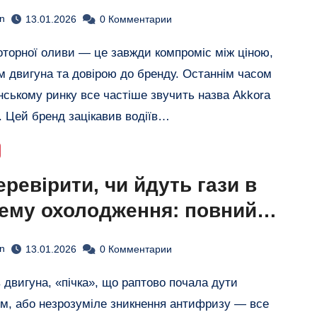
ий огляд бренду
n
13.01.2026
0 Комментарии
м двигуна та довірою до бренду. Останнім часом
їнському ринку все частіше звучить назва Akkora
). Цей бренд зацікавив водіїв…
еревірити, чи йдуть гази в
ему охолодження: повний
 для автовласника
n
13.01.2026
0 Комментарии
м, або незрозуміле зникнення антифризу — все