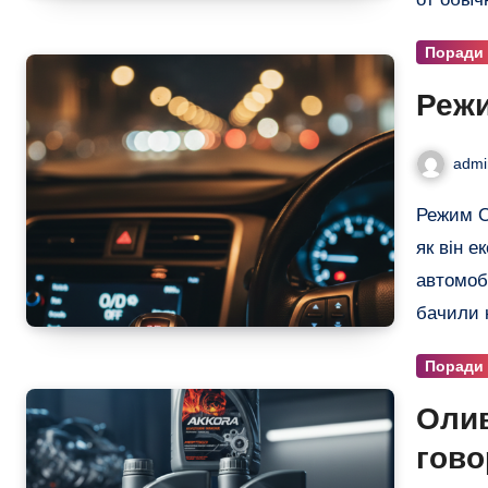
Поради
Режи
admi
Режим O/D OFF на автоматі: Що це таке, коли вмикати та
як він 
автомоб
бачили 
Поради
Олив
гово