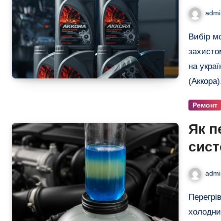
Чесн
admi
Вибір моторної оливи — це завжди компроміс між ціною,
захисто
на укра
(Аккора
Ремонт
Як п
сист
гайд
admi
Перегрів двигуна, «пічка», що раптово почала дути
холодни