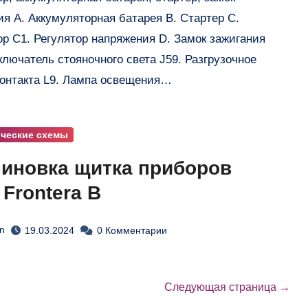
ия А. Аккумуляторная батарея В. Стартер С.
ор С1. Регулятор напряжения D. Замок зажигания
ключатель стояночного света J59. Разгрузочное
контакта L9. Лампа освещения…
ические схемы
иновка щитка приборов
 Frontera B
n
19.03.2024
0 Комментарии
Следующая страница →