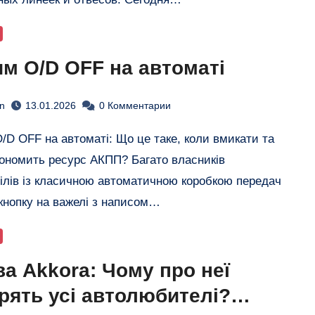
м O/D OFF на автоматі
n
13.01.2026
0 Комментарии
економить ресурс АКПП? ​Багато власників
ілів із класичною автоматичною коробкою передач
кнопку на важелі з написом…
а Akkora: Чому про неї
рять усі автолюбителі?