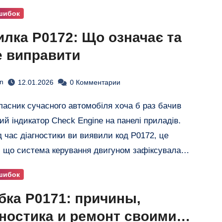
шибок
лка P0172: Що означає та
е виправити
n
12.01.2026
0 Комментарии
ий індикатор Check Engine на панелі приладів.
д час діагностики ви виявили код P0172, це
, що система керування двигуном зафіксувала…
шибок
ка P0171: причины,
ностика и ремонт своими