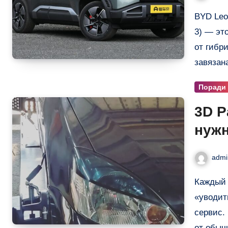
BYD Leopard 3 (известный в Китае как FangChengBao Bao
3) — эт
от гибр
завязан
Поради
3D Р
нужн
без 
admi
Каждый водитель знает: как только автомобиль начинает
«уводит
сервис.
от обыч