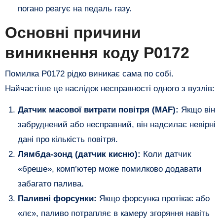
погано реагує на педаль газу.
​Основні причини
виникнення коду P0172
​Помилка P0172 рідко виникає сама по собі.
Найчастіше це наслідок несправності одного з вузлів:
Датчик масової витрати повітря (MAF):
Якщо він
забруднений або несправний, він надсилає невірні
дані про кількість повітря.
Лямбда-зонд (датчик кисню):
Коли датчик
«бреше», комп’ютер може помилково додавати
забагато палива.
Паливні форсунки:
Якщо форсунка протікає або
«лє», паливо потрапляє в камеру згоряння навіть