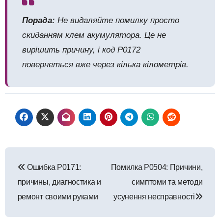
Порада:
Не видаляйте помилку просто
скиданням клем акумулятора. Це не
вирішить причину, і код P0172
повернеться вже через кілька кілометрів.
Навигация
Ошибка P0171:
Помилка P0504: Причини,
по
причины, диагностика и
симптоми та методи
записям
ремонт своими руками
усунення несправності