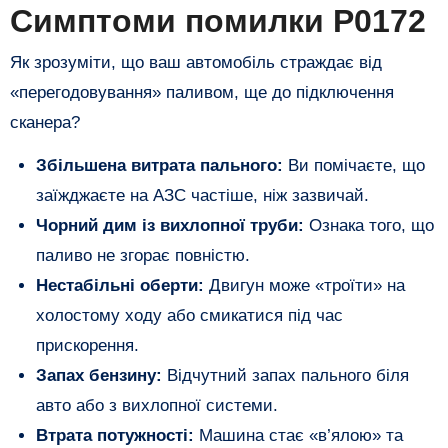
​Симптоми помилки P0172
​Як зрозуміти, що ваш автомобіль страждає від
«перегодовування» паливом, ще до підключення
сканера?
Збільшена витрата пального:
Ви помічаєте, що
заїжджаєте на АЗС частіше, ніж зазвичай.
Чорний дим із вихлопної труби:
Ознака того, що
паливо не згорає повністю.
Нестабільні оберти:
Двигун може «троїти» на
холостому ходу або смикатися під час
прискорення.
Запах бензину:
Відчутний запах пального біля
авто або з вихлопної системи.
Втрата потужності:
Машина стає «в’ялою» та