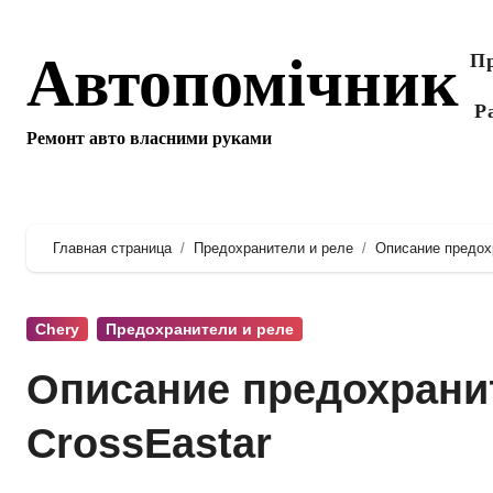
Перейти
к
Автопомічник
Пр
содержанию
Р
Ремонт авто власними руками
Главная страница
Предохранители и реле
Описание предохр
Chery
Предохранители и реле
Описание предохранит
CrossEastar