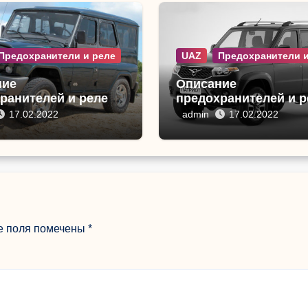
Предохранители и реле
UAZ
Предохранители и
ние
Описание
ранителей и реле
предохранителей и р
нтер 469
УАЗ-3163 «Патриот»
17.02.2022
admin
17.02.2022
е поля помечены
*