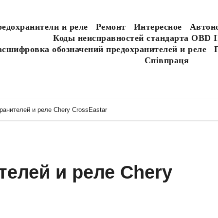
едохранители и реле
Ремонт
Интересное
Автон
Коды неисправностей стандарта OBD I
асшифровка обозначений предохранителей и реле
Співпраця
анителей и реле Chery CrossEastar
елей и реле Chery