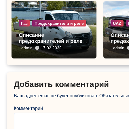
Газ
Предохранители и реле
UAZ
Описание
Описа
предохранителей и реле
предох
Газель Next
УАЗ Ха
admin
17.02.2022
admin
Добавить комментарий
Ваш адрес email не будет опубликован.
Обязательны
Комментарий