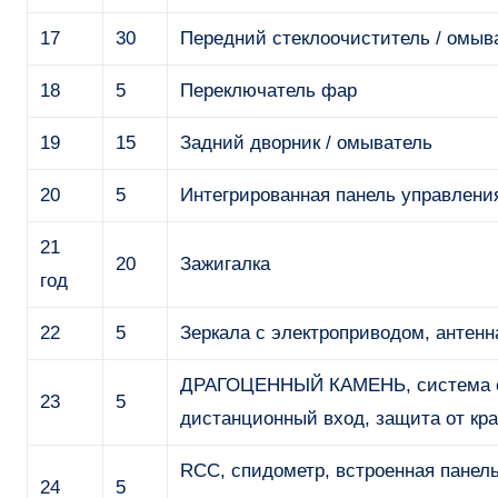
17
30
Передний стеклоочиститель / омыв
18
5
Переключатель фар
19
15
Задний дворник / омыватель
20
5
Интегрированная панель управлени
21
20
Зажигалка
год
22
5
Зеркала с электроприводом, антенн
ДРАГОЦЕННЫЙ КАМЕНЬ, система сте
23
5
дистанционный вход, защита от кр
RCC, спидометр, встроенная панел
24
5