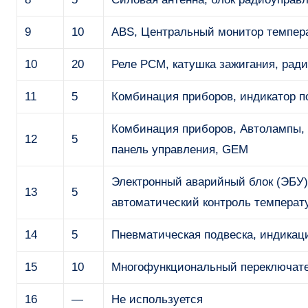
9
10
ABS, Центральный монитор темпер
10
20
Реле PCM, катушка зажигания, ради
11
5
Комбинация приборов, индикатор п
Комбинация приборов, Автолампы, 
12
5
панель управления, GEM
Электронный аварийный блок (ЭБУ)
13
5
автоматический контроль температ
14
5
Пневматическая подвеска, индикаци
15
10
Многофункциональный переключател
16
—
Не используется