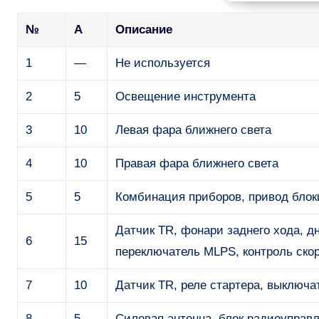
№
А
Описание
1
—
Не используется
2
5
Освещение инструмента
3
10
Левая фара ближнего света
4
10
Правая фара ближнего света
5
5
Комбинация приборов, привод блок
Датчик TR, фонари заднего хода, д
6
15
переключатель MLPS, контроль ско
7
10
Датчик TR, реле стартера, выключ
8
5
Силовая антенна, блок радиоуправ