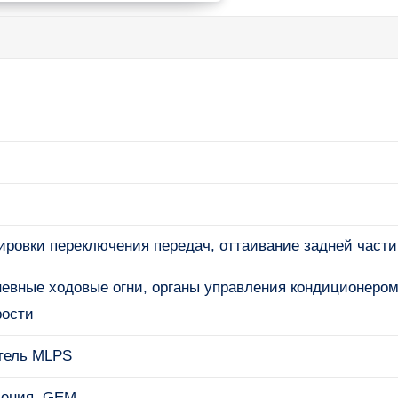
ировки переключения передач, оттаивание задней части
невные ходовые огни, органы управления кондиционером
рости
атель MLPS
ления, GEM