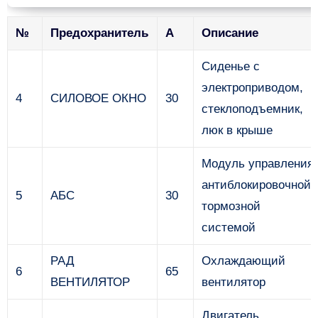
№
Предохранитель
А
Описание
Сиденье с
электроприводом,
4
СИЛОВОЕ ОКНО
30
стеклоподъемник,
люк в крыше
Модуль управления
антиблокировочной
5
АБС
30
тормозной
системой
РАД
Охлаждающий
6
65
ВЕНТИЛЯТОР
вентилятор
Двигатель