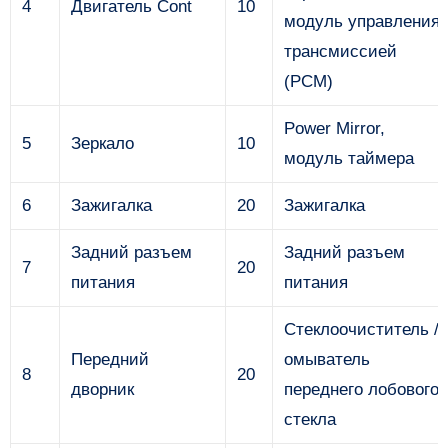
4
Двигатель Cont
10
модуль управления
трансмиссией
(PCM)
Power Mirror,
5
Зеркало
10
модуль таймера
6
Зажигалка
20
Зажигалка
Задний разъем
Задний разъем
7
20
питания
питания
Стеклоочиститель /
Передний
омыватель
8
20
дворник
переднего лобового
стекла