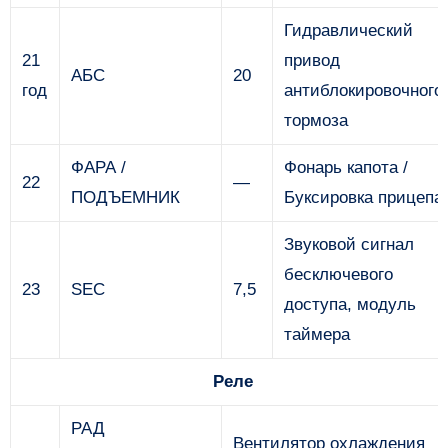
Гидравлический
21
привод
АБС
20
год
антиблокировочного
тормоза
ФАРА /
Фонарь капота /
22
—
ПОДЪЕМНИК
Буксировка прицепа
Звуковой сигнал
бесключевого
23
SEC
7,5
доступа, модуль
таймера
Реле
РАД
Вентилятор охлаждения