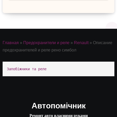
Главная
»
Предохранители и реле
»
Renault
»
Описание
предохранителей и реле рено симбол
Запобіжники та реле
Автопомічник
Ремонт авто власними руками