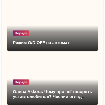
Поради
Режим O/D OFF на автоматі
Поради
Олива Akkora: Чому про неї говорять
усі автолюбителі? Чесний огляд
бренду