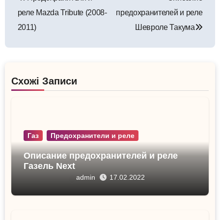
по
реле Mazda Tribute (2008-
предохранителей и реле
записям
2011)
Шевроле Такума
Схожі Записи
Газ
Предохранители и реле
Описание предохранителей и реле
Газель Next
admin
17.02.2022