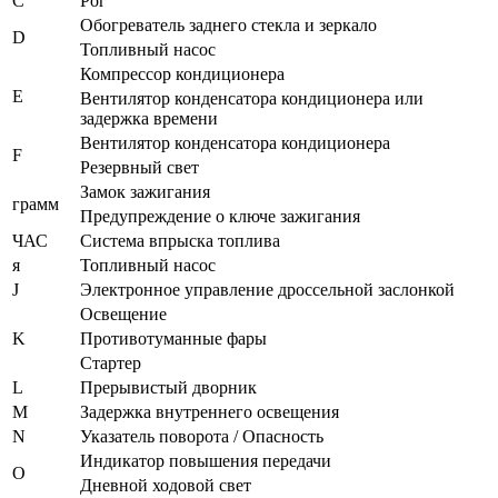
C
Рог
Обогреватель заднего стекла и зеркало
D
Топливный насос
Компрессор кондиционера
E
Вентилятор конденсатора кондиционера или
задержка времени
Вентилятор конденсатора кондиционера
F
Резервный свет
Замок зажигания
грамм
Предупреждение о ключе зажигания
ЧАС
Система впрыска топлива
я
Топливный насос
J
Электронное управление дроссельной заслонкой
Освещение
K
Противотуманные фары
Стартер
L
Прерывистый дворник
M
Задержка внутреннего освещения
N
Указатель поворота / Опасность
Индикатор повышения передачи
О
Дневной ходовой свет