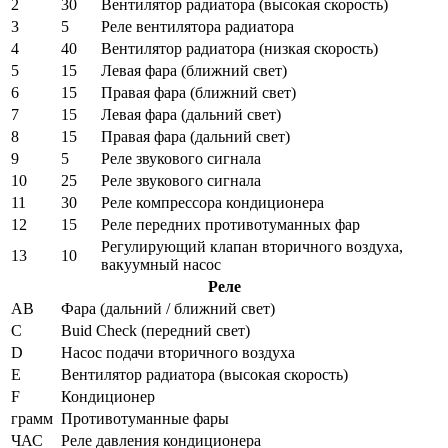
2
30
Вентилятор радиатора (высокая скорость)
3
5
Реле вентилятора радиатора
4
40
Вентилятор радиатора (низкая скорость)
5
15
Левая фара (ближний свет)
6
15
Правая фара (ближний свет)
7
15
Левая фара (дальний свет)
8
15
Правая фара (дальний свет)
9
5
Реле звукового сигнала
10
25
Реле звукового сигнала
11
30
Реле компрессора кондиционера
12
15
Реле передних противотуманных фар
Регулирующий клапан вторичного воздуха,
13
10
вакуумный насос
Реле
AB
Фара (дальний / ближний свет)
C
Buid Check (передний свет)
D
Насос подачи вторичного воздуха
E
Вентилятор радиатора (высокая скорость)
F
Кондиционер
грамм
Противотуманные фары
ЧАС
Реле давления кондиционера