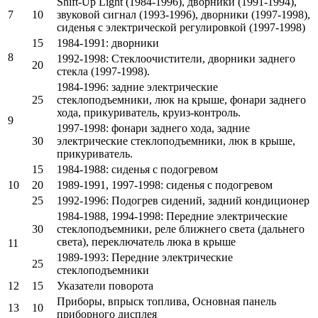
Shift-Up Light (1984-1996), дворники (1991-1994),
7
10
звуковой сигнал (1993-1996), дворники (1997-1998),
сиденья с электрической регулировкой (1997-1998)
15
1984-1991: дворники
8
1992-1998: Стеклоочистители, дворники заднего
20
стекла (1997-1998).
1984-1996: задние электрические
25
стеклоподъемники, люк на крыше, фонари заднего
хода, прикуриватель, круиз-контроль.
9
1997-1998: фонари заднего хода, задние
30
электрические стеклоподъемники, люк в крыше,
прикуриватель.
15
1984-1988: сиденья с подогревом
10
20
1989-1991, 1997-1998: сиденья с подогревом
25
1992-1996: Подогрев сидений, задний кондиционер
1984-1988, 1994-1998: Передние электрические
30
стеклоподъемники, реле ближнего света (дальнего
света), переключатель люка в крыше
11
1989-1993: Передние электрические
25
стеклоподъемники
12
15
Указатели поворота
Приборы, впрыск топлива, Основная панель
13
10
приборного дисплея