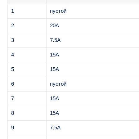
1
пустой
2
20А
3
7.5A
4
15А
5
15А
6
пустой
7
15А
8
15А
9
7.5A