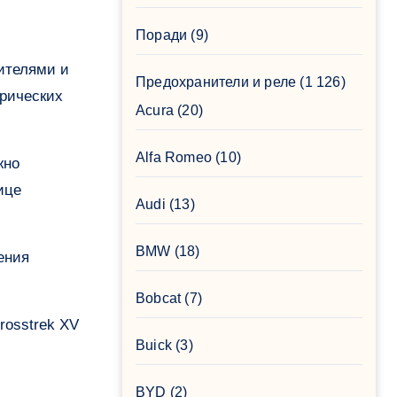
Поради
(9)
Предохранители и реле
(1 126)
трических
Acura
(20)
Alfa Romeo
(10)
жно
ице
Audi
(13)
BMW
(18)
ения
Bobcat
(7)
rosstrek XV
Buick
(3)
BYD
(2)