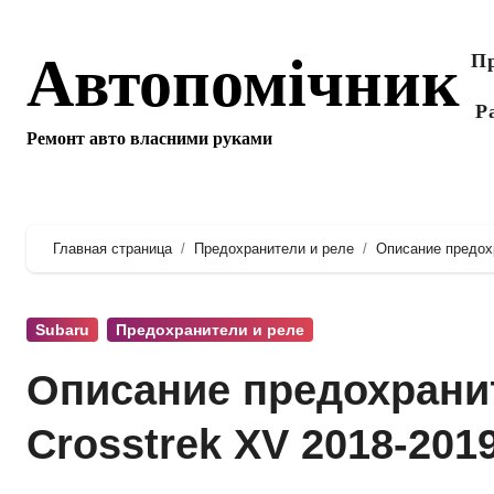
Перейти
к
Автопомічник
Пр
содержанию
Р
Ремонт авто власними руками
Главная страница
Предохранители и реле
Описание предохр
Subaru
Предохранители и реле
Описание предохранит
Crosstrek XV 2018-201