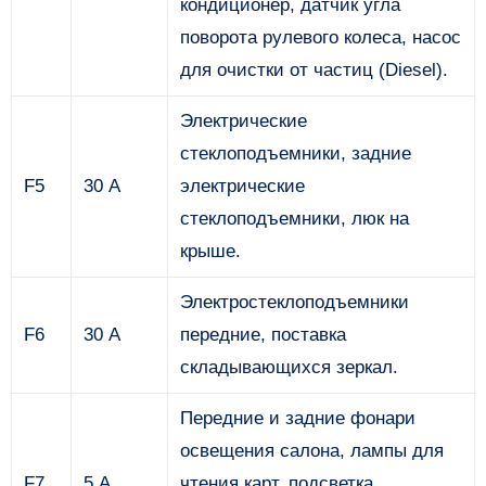
кондиционер, датчик угла
поворота рулевого колеса, насос
для очистки от частиц (Diesel).
Электрические
стеклоподъемники, задние
F5
30 А
электрические
стеклоподъемники, люк на
крыше.
Электростеклоподъемники
F6
30 А
передние, поставка
складывающихся зеркал.
Передние и задние фонари
освещения салона, лампы для
F7
5 А
чтения карт, подсветка