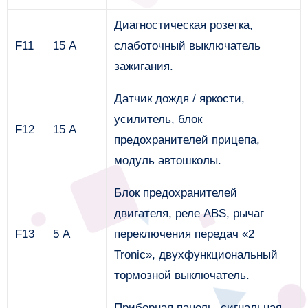
Диагностическая розетка,
F11
15 А
слаботочный выключатель
зажигания.
Датчик дождя / яркости,
усилитель, блок
F12
15 А
предохранителей прицепа,
модуль автошколы.
Блок предохранителей
двигателя, реле ABS, рычаг
F13
5 А
переключения передач «2
Tronic», двухфункциональный
тормозной выключатель.
Приборная панель, сигнальная