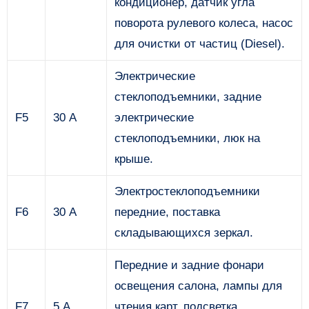
кондиционер, датчик угла
поворота рулевого колеса, насос
для очистки от частиц (Diesel).
Электрические
стеклоподъемники, задние
F5
30 А
электрические
стеклоподъемники, люк на
крыше.
Электростеклоподъемники
F6
30 А
передние, поставка
складывающихся зеркал.
Передние и задние фонари
освещения салона, лампы для
F7
5 А
чтения карт, подсветка