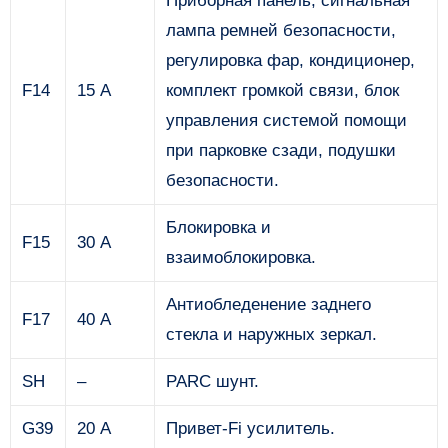
Приборная панель, сигнальная
лампа ремней безопасности,
регулировка фар, кондиционер,
F14
15 А
комплект громкой связи, блок
управления системой помощи
при парковке сзади, подушки
безопасности.
Блокировка и
F15
30 А
взаимоблокировка.
Антиобледенение заднего
F17
40 А
стекла и наружных зеркал.
SH
–
PARC шунт.
G39
20 А
Привет-Fi усилитель.