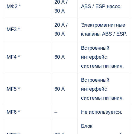
20 А /
МФ2 *
ABS / ESP насос.
30 А
20 А /
Электромагнитные
MF3 *
30 А
клапаны ABS / ESP.
Встроенный
MF4 *
60 А
интерфейс
системы питания.
Встроенный
MF5 *
60 А
интерфейс
системы питания.
MF6 *
–
Не используется.
Блок