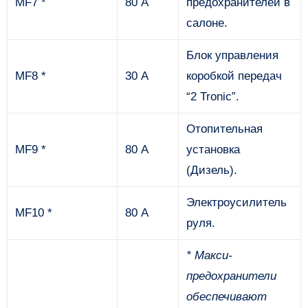
MF7 *
80 А
предохранителей в
салоне.
Блок управления
MF8 *
30 А
коробкой передач
“2 Tronic”.
Отопительная
MF9 *
80 А
установка
(Дизель).
Электроусилитель
MF10 *
80 А
руля.
* Макси-
предохранители
обеспечивают