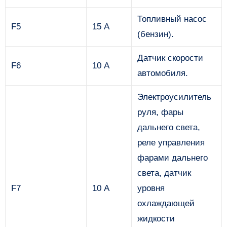
Топливный насос
F5
15 А
(бензин).
Датчик скорости
F6
10 А
автомобиля.
Электроусилитель
руля, фары
дальнего света,
реле управления
фарами дальнего
света, датчик
F7
10 А
уровня
охлаждающей
жидкости