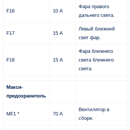
Фара правого
F16
10 А
дальнего света.
Левый ближний
F17
15 А
свет фар.
Фара ближнего
F18
15 А
света ближнего
света.
Макси-
предохранитель
Вентилятор в
MF1 *
70 А
сборе.