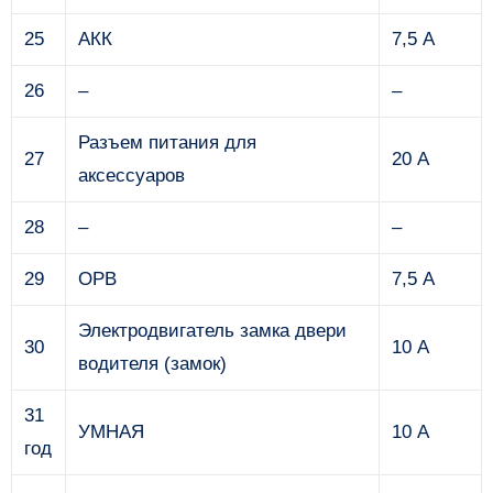
25
АКК
7,5 А
26
–
–
Разъем питания для
27
20 А
аксессуаров
28
–
–
29
ОРВ
7,5 А
Электродвигатель замка двери
30
10 А
водителя (замок)
31
УМНАЯ
10 А
год