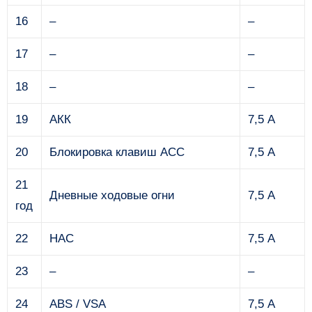
16
–
–
17
–
–
18
–
–
19
АКК
7,5 А
20
Блокировка клавиш ACC
7,5 А
21
Дневные ходовые огни
7,5 А
год
22
HAC
7,5 А
23
–
–
24
ABS / VSA
7,5 А