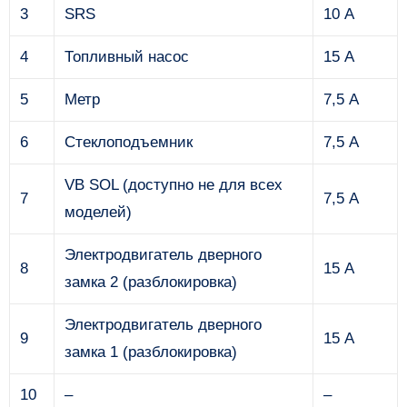
3
SRS
10 А
4
Топливный насос
15 А
5
Метр
7,5 А
6
Стеклоподъемник
7,5 А
VB SOL (доступно не для всех
7
7,5 А
моделей)
Электродвигатель дверного
8
15 А
замка 2 (разблокировка)
Электродвигатель дверного
9
15 А
замка 1 (разблокировка)
10
–
–