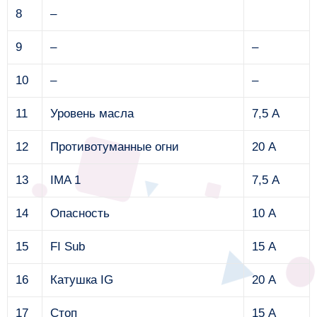
8
–
9
–
–
10
–
–
11
Уровень масла
7,5 А
12
Противотуманные огни
20 А
13
IMA 1
7,5 А
14
Опасность
10 А
15
FI Sub
15 А
16
Катушка IG
20 А
17
Стоп
15 А