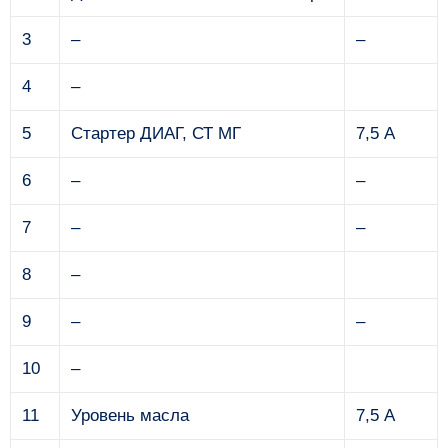
3
–
–
4
–
5
Стартер ДИАГ, СТ МГ
7,5 А
6
–
–
7
–
–
8
–
9
–
–
10
–
11
Уровень масла
7,5 А