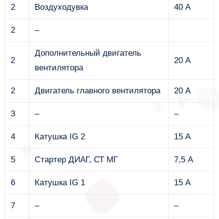
2
Воздуходувка
40 А
2
–
Дополнительный двигатель
2
20 А
вентилятора
2
Двигатель главного вентилятора
20 А
3
–
–
4
Катушка IG 2
15 А
5
Стартер ДИАГ, СТ МГ
7,5 А
6
Катушка IG 1
15 А
7
–
–