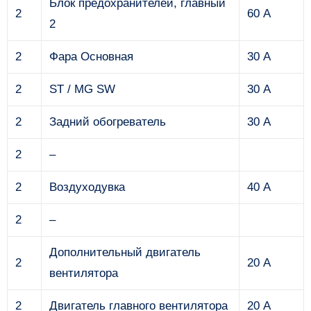
Блок предохранителей, главный
2
60 А
2
2
Фара Основная
30 А
2
ST / MG SW
30 А
2
Задний обогреватель
30 А
2
–
2
Воздуходувка
40 А
2
–
Дополнительный двигатель
2
20 А
вентилятора
2
Двигатель главного вентилятора
20 А