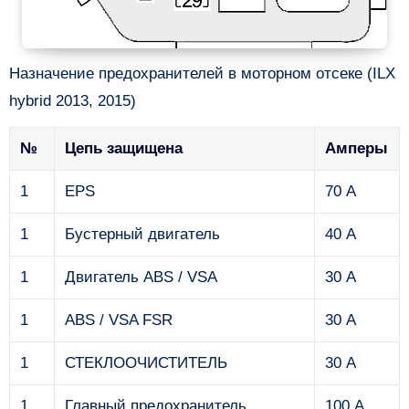
Назначение предохранителей в моторном отсеке (ILX
hybrid 2013, 2015)
№
Цепь защищена
Амперы
1
EPS
70 А
1
Бустерный двигатель
40 А
1
Двигатель ABS / VSA
30 А
1
ABS / VSA FSR
30 А
1
СТЕКЛООЧИСТИТЕЛЬ
30 А
1
Главный предохранитель
100 А