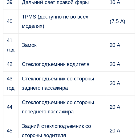
39
Дальний свет правой фары
10 А
TPMS (доступно не во всех
40
(7,5 А)
моделях)
41
Замок
20 А
год
42
Стеклоподъемник водителя
20 А
43
Стеклоподъемник со стороны
20 А
год
заднего пассажира
Стеклоподъемник со стороны
44
20 А
переднего пассажира
Задний стеклоподъемник со
45
20 А
стороны водителя