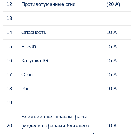
12
Противотуманные огни
(20 А)
13
–
–
14
Опасность
10 А
15
FI Sub
15 А
16
Катушка IG
15 А
17
Стоп
15 А
18
Рог
10 А
19
–
–
Ближний свет правой фары
20
(модели с фарами ближнего
10 А