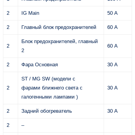
2
IG Main
50 А
2
Главный блок предохранителей
60 А
Блок предохранителей, главный
2
60 А
2
2
Фара Основная
30 А
ST / MG SW (модели с
2
фарами ближнего света с
30 А
галогенными лампами )
2
Задний обогреватель
30 А
2
–