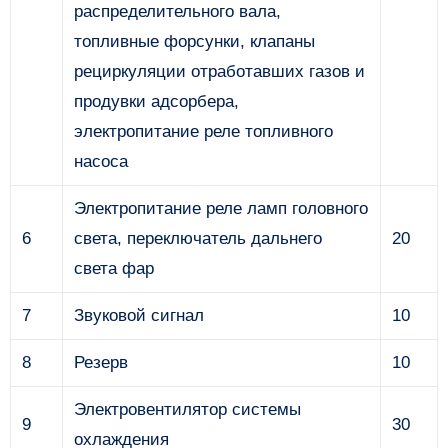
распределитель­ного вала,
топливные форсунки, клапаны
рециркуляции отработавших газов и
про­дувки адсорбера,
электропитание реле топливного
насоса
Электропитание реле ламп головного
6
света, переключатель дальнего
20
света фар
7
Звуковой сигнал
10
8
Резерв
10
Электровентилятор системы
9
30
охлаждения