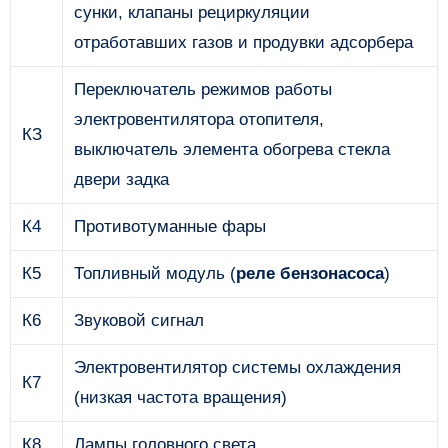
сунки, клапаны рециркуляции
отработавших газов и продувки адсорбера
Переключатель режимов работы
электровентилятора отопителя,
КЗ
выключатель элемента обогрева стекла
двери задка
К4
Противотуманные фары
К5
Топливный модуль (
реле бензонасоса
)
К6
Звуковой сигнал
Электровентилятор системы охлаждения
К7
(низкая частота вращения)
К8
Лампы головного света