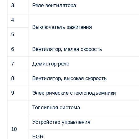
3
Реле вентилятора
4
Выключатель зажигания
5
6
Вентилятор, малая скорость
7
Демистор реле
8
Вентилятор, высокая скорость
9
Электрические стеклоподъемники
Топливная система
Устройство управления
10
EGR