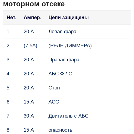
моторном отсеке
Нет.
Ампер.
Цепи защищены
1
20 А
Левая фара
2
(7.5A)
(РЕЛЕ ДИММЕРА)
3
20 А
Правая фара
4
20 А
АБС Ф / С
5
20 А
Стоп
6
15 А
ACG
7
30 А
Двигатель с АБС
8
15 А
опасность