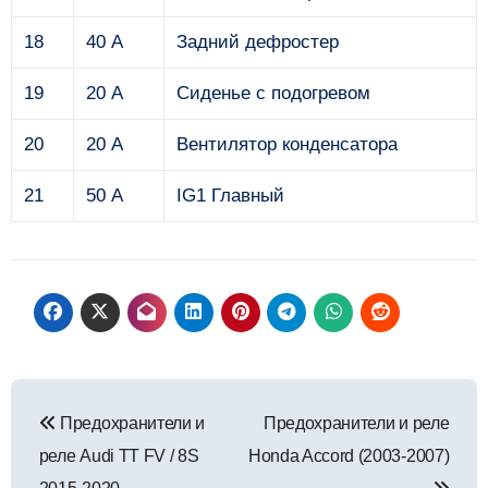
18
40 А
Задний дефростер
19
20 А
Сиденье с подогревом
20
20 А
Вентилятор конденсатора
21
50 А
IG1 Главный
Навигация
Предохранители и
Предохранители и реле
по
реле Audi TT FV / 8S
Honda Accord (2003-2007)