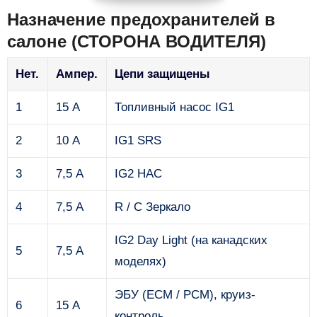
Назначение предохранителей в
салоне (СТОРОНА ВОДИТЕЛЯ)
Нет.
Ампер.
Цепи защищены
1
15 А
Топливный насос IG1
2
10 А
IG1 SRS
3
7,5 А
IG2 HAC
4
7,5 А
R / C Зеркало
IG2 Day Light (на канадских
5
7,5 А
моделях)
ЭБУ (ECM / PCM), круиз-
6
15 А
контроль