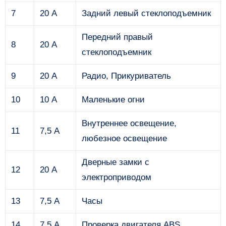
7
20 А
Задний левый стеклоподъемник
Передний правый
8
20 А
стеклоподъемник
9
20 А
Радио, Прикуриватель
10
10 А
Маленькие огни
Внутреннее освещение,
11
7,5 А
любезное освещение
Дверные замки с
12
20 А
электроприводом
13
7,5 А
Часы
14
7,5 А
Проверка двигателя ABS