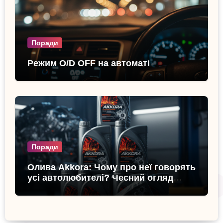
Поради
Режим O/D OFF на автоматі
Поради
Олива Akkora: Чому про неї говорять
усі автолюбителі? Чесний огляд
бренду