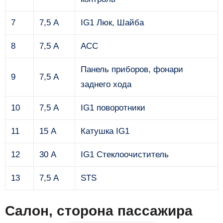
7
7,5 А
IG1 Люк, Шайба
8
7,5 А
ACC
Панель приборов, фонари
9
7,5 А
заднего хода
10
7,5 А
IG1 поворотники
11
15 А
Катушка IG1
12
30 А
IG1 Стеклоочиститель
13
7,5 А
STS
Салон, сторона пассажира