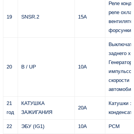
Реле конд
реле охла
19
SNSR.2
15А
вентилято
форсунки
Выключат
заднего хо
Генератор
20
B / UP
10А
импульсов
скорости
автомоби
21
КАТУШКА
Катушки з
20А
год
ЗАЖИГАНИЯ
конденсат
22
ЭБУ (IG1)
10А
PCM