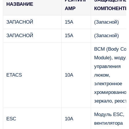
НАЗВАНИЕ
AMP
КОМПОНЕНТ
ЗАПАСНОЙ
15А
(Запасной)
ЗАПАСНОЙ
15А
(Запасной)
BCM (Body Cont
Module), модул
управления
ETACS
10А
люком,
электронное
хромированное
зеркало, реост
Модуль ESC, р
ESC
10А
вентилятора