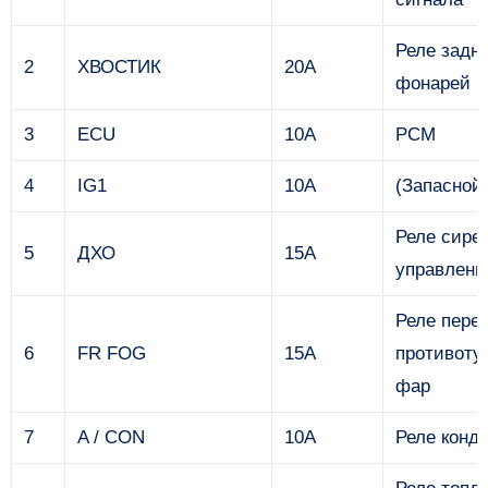
Реле задн
2
ХВОСТИК
20А
фонарей
3
ECU
10А
PCM
4
IG1
10А
(Запасной
Реле сире
5
ДХО
15А
управлени
Реле пере
6
FR FOG
15А
противоту
фар
7
A / CON
10А
Реле конд