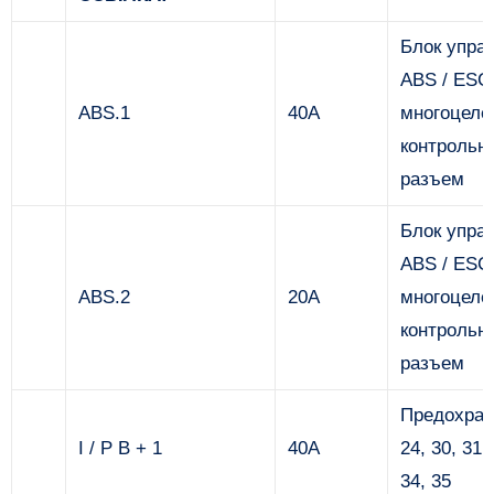
Блок упра
ABS / ESC
ABS.1
40А
многоцеле
контрольн
разъем
Блок упра
ABS / ESC
ABS.2
20А
многоцеле
контрольн
разъем
Предохран
I / P B + 1
40А
24, 30, 31,
34, 35