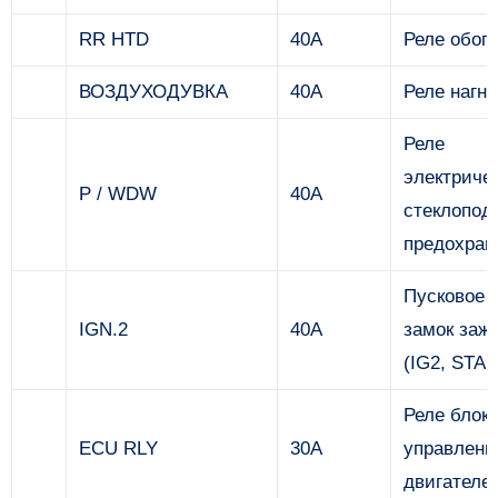
RR HTD
40А
Реле обог
ВОЗДУХОДУВКА
40А
Реле нагне
Реле
электриче
P / WDW
40А
стеклопод
предохран
Пусковое р
IGN.2
40А
замок заж
(IG2, STAR
Реле блок
ECU RLY
30А
управлени
двигателе