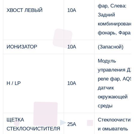
фар, Слева:
ХВОСТ ЛЕВЫЙ
10А
Задний
комбинирован
фонарь, Фара
ИОНИЗАТОР
10А
(Запасной)
Модуль
управления ДХ
реле фар, AQS
H / LP
10А
датчик
окружающей
среды
ЩЕТКА
Стеклоочистит
25А
СТЕКЛООЧИСТИТЕЛЯ
и омыватель