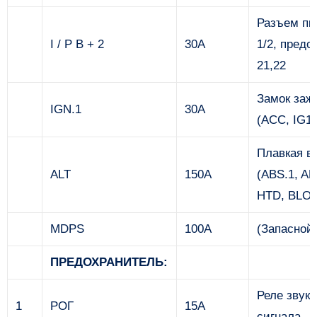
Разъем пи
I / P B + 2
30А
1/2, предо
21,22
Замок заж
IGN.1
30А
(ACC, IG1)
Плавкая в
ALT
150А
(ABS.1, AB
HTD, BLO
MDPS
100А
(Запасной
ПРЕДОХРАНИТЕЛЬ:
Реле звуко
1
РОГ
15А
сигнала