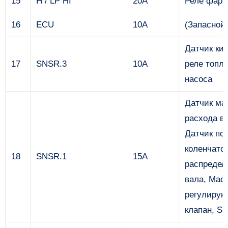
15
H / LP HI
20А
Реле фар (
16
ECU
10А
(Запасной
Датчик ки
17
SNSR.3
10А
реле топл
насоса
Датчик ма
расхода в
Датчик по
коленчатог
18
SNSR.1
15А
распредел
вала, Мас
регулиру
клапан, S