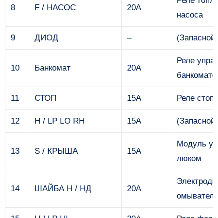
Реле топл
8
F / НАСОС
20А
насоса
9
ДИОД
–
(Запасной
Реле упра
10
Банкомат
20А
банкомато
11
СТОП
15А
Реле стоп
12
H / LP LO RH
15А
(Запасной
Модуль уп
13
S / КРЫША
15А
люком
Электродв
14
ШАЙБА Н / НД
20А
омывател