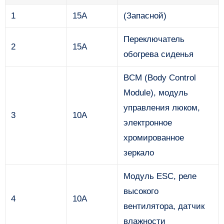
1
15А
(Запасной)
Переключатель
2
15А
обогрева сиденья
BCM (Body Control
Module), модуль
управления люком,
3
10А
электронное
хромированное
зеркало
Модуль ESC, реле
высокого
4
10А
вентилятора, датчик
влажности