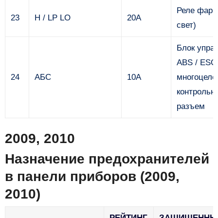
Реле фар 
23
H / LP LO
20А
свет)
Блок упра
ABS / ESC
24
АБС
10А
многоцеле
контрольн
разъем
2009, 2010
Назначение предохранителей
в панели приборов (2009,
2010)
РЕЙТИНГ
ЗАЩИЩЕННЫ