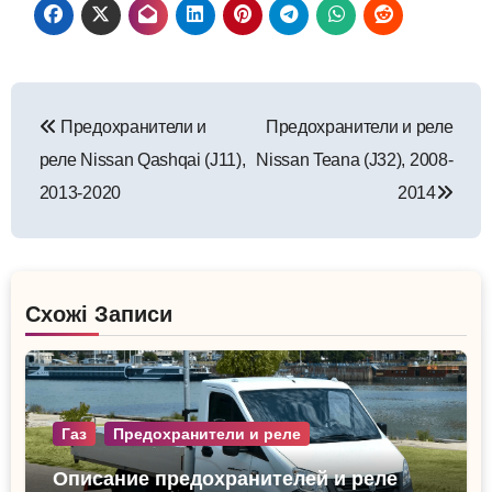
Навигация
Предохранители и
Предохранители и реле
по
реле Nissan Qashqai (J11),
Nissan Teana (J32), 2008-
записям
2013-2020
2014
Схожі Записи
Газ
Предохранители и реле
Описание предохранителей и реле