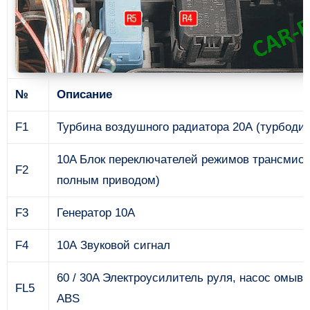
№
Описание
F1
Турбина воздушного радиатора 20А (турбодиз
10A Блок переключателей режимов трансмисс
F2
полным приводом)
F3
Генератор 10А
F4
10А Звуковой сигнал
60 / 30A Электроусилитель руля, насос омыв
FL5
ABS