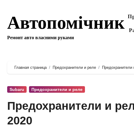
Перейти
к
Автопомічник
Пр
содержанию
Р
Ремонт авто власними руками
Главная страница
Предохранители и реле
Предохранители и
Subaru
Предохранители и реле
Предохранители и рел
2020