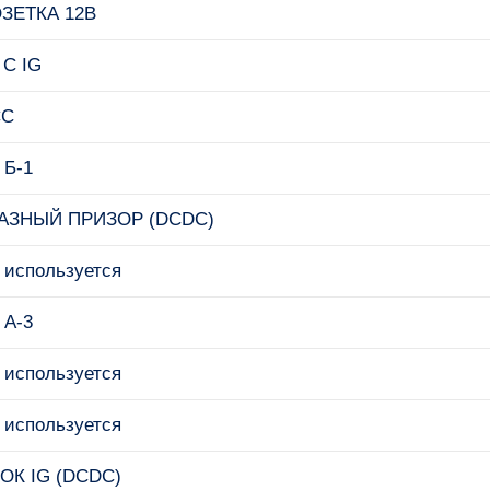
ЗЕТКА 12В
/ C IG
CC
 Б-1
АЗНЫЙ ПРИЗОР (DCDC)
 используется
 А-3
 используется
 используется
ОК IG (DCDC)