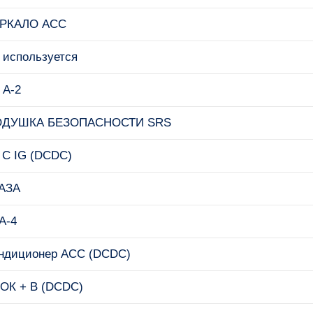
РКАЛО ACC
 используется
 А-2
ОДУШКА БЕЗОПАСНОСТИ SRS
/ C IG (DCDC)
АЗА
А-4
ндиционер ACC (DCDC)
ОК + B (DCDC)