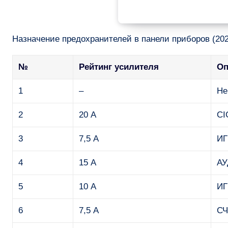
Назначение предохранителей в панели приборов (2020
№
Рейтинг усилителя
Оп
1
–
Не
2
20 А
CI
3
7,5 А
ИГ
4
15 А
АУ
5
10 А
ИГ
6
7,5 А
СЧ