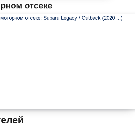
орном отсеке
телей