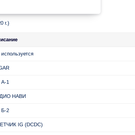
 г.)
исание
 используется
GAR
 А-1
ДИО НАВИ
 Б-2
ЕТЧИК IG (DCDC)