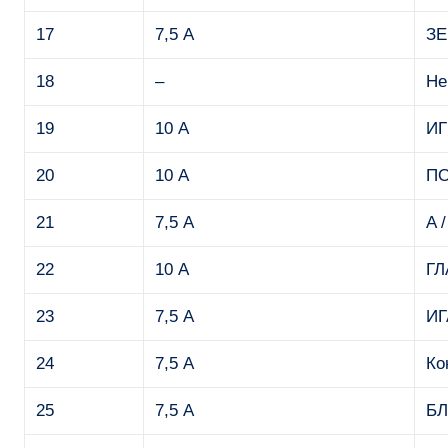
17
7,5 А
ЗЕ
18
–
Не
19
10 А
ИГ
20
10 А
П
21
7,5 А
A 
22
10 А
ГЛ
23
7,5 А
ИГ
24
7,5 А
Ко
25
7,5 А
БЛ