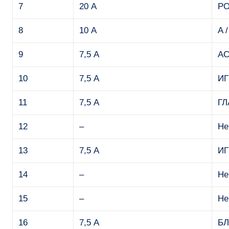
7
20 А
РО
8
10 А
A 
9
7,5 А
A
10
7,5 А
ИГ
11
7,5 А
ГЛ
12
–
Не
13
7,5 А
ИГ
14
–
Не
15
–
Не
16
7,5 А
БЛ