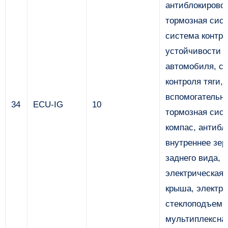
антиблокирово
тормозная сист
система контр
устойчивости
автомобиля, с
контроля тяги,
вспомогательн
34
ECU-IG
10
тормозная сист
компас, антибл
внутреннее зер
заднего вида,
электрическая 
крыша, электр
стеклоподъемн
мультиплексна