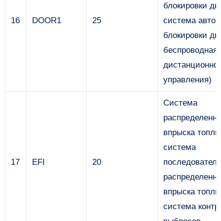
блокировки дв
16
DOOR1
25
система автом
блокировки дв
беспроводная
дистанционног
управления)
Система
распределенно
впрыска топли
система
17
EFI
20
последователь
распределенно
впрыска топли
система контр