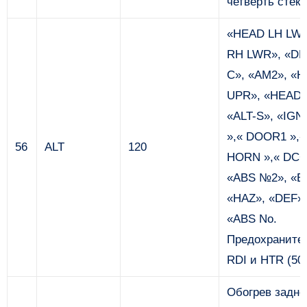
четверть стек
«HEAD LH LW
RH LWR», «DRL
C», «AM2», «
UPR», «HEAD 
«ALT-S», «IGN
»,« DOOR1 »,« 
56
ALT
120
HORN »,« DCC »,
«ABS №2», «E
«HAZ», «DEF»,
«ABS No.
Предохранител
RDI и HTR (50 
Обогрев заднег