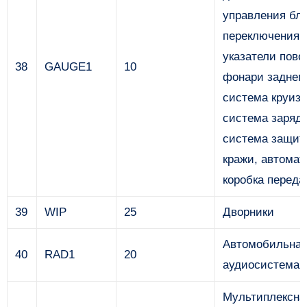
управления бл
переключения 
указатели пово
38
GAUGE1
10
фонари заднего
система круиз-
система зарядк
система защит
кражи, автомат
коробка переда
39
WIP
25
Дворники
Автомобильна
40
RAD1
20
аудиосистема
Мультиплексна