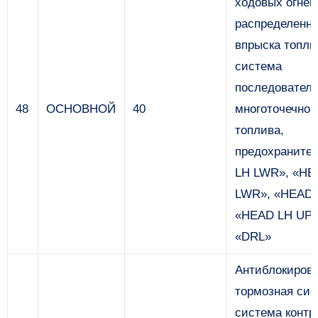
ходовых огней
распределенно
впрыска топли
система
последователь
48
ОСНОВНОЙ
40
многоточечног
топлива,
предохраните
LH LWR», «HE
LWR», «HEAD 
«HEAD LH UPR
«DRL»
Антиблокиров
тормозная сис
система контр