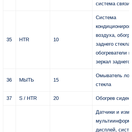
система связи
Система
кондициониров
воздуха, обогр
35
HTR
10
заднего стекла,
обогреватели 
зеркал заднего
Омыватель лоб
36
МЫТЬ
15
стекла
37
S / HTR
20
Обогрев сиден
Датчики и изме
мультиинформ
дисплей, сист