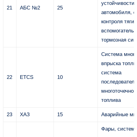
устойчивости
21
АБС №2
25
автомобиля, с
контроля тяги,
вспомогательн
тормозная сис
Система много
впрыска топли
система
22
ETCS
10
последователь
многоточечног
топлива
23
ХАЗ
15
Аварийные ми
Фары, систем