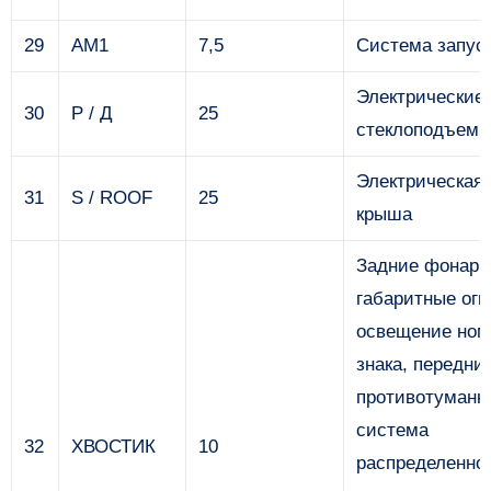
29
AM1
7,5
Система запус
Электрические
30
Р / Д
25
стеклоподъемн
Электрическая
31
S / ROOF
25
крыша
Задние фонари
габаритные огн
освещение ном
знака, передни
противотуманн
система
32
ХВОСТИК
10
распределенно