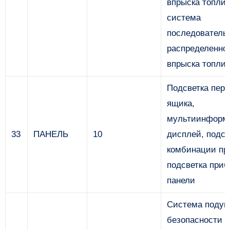
впрыска топлив
система
последователь
распределенно
впрыска топли
Подсветка перч
ящика,
мультиинформ
33
ПАНЕЛЬ
10
дисплей, подсв
комбинации пр
подсветка приб
панели
Система подуш
безопасности 