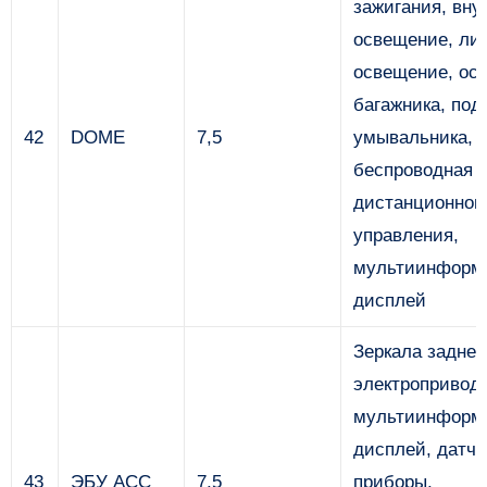
зажигания, вну
освещение, ли
освещение, ос
багажника, под
42
DOME
7,5
умывальника,
беспроводная 
дистанционног
управления,
мультиинформ
дисплей
Зеркала заднег
электропривод
мультиинформ
дисплей, датчи
43
ЭБУ ACC
7,5
приборы,