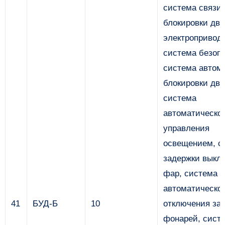
система связи 
блокировки две
электропривод
система безопа
система автом
блокировки две
система
автоматическо
управления
освещением, с
задержки выкл
фар, система
автоматическо
41
БУД-Б
10
отключения за
фонарей, сист