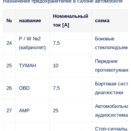
Назначение предохранителей в салоне автомобиля
Номинальный
№
название
схема
ток [A]
P / W №2
Боковые
24
7,5
(кабриолет)
стеклоподъемн
Передние
25
ТУМАН
10
противотуманн
Бортовая сист
26
OBD
7,5
диагностики
Автомобильна
27
AMP
25
аудиосистема
Стоп-сигналы,