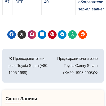
57
DEF
40
обогреватели 
зеркал заднег
Навигация
Предохранители и
Предохранители и реле
по
реле Toyota Supra (A80;
Toyota Camry Solara
записям
1995-1998)
(XV20; 1998-2003)
Схожі Записи