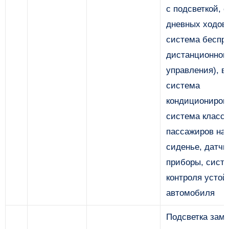
с подсветкой, 
дневных ходовы
система беспр
дистанционног
управления), в
система
кондициониров
система класс
пассажиров на
сиденье, датчи
приборы, сист
контроля устой
автомобиля
Подсветка замк