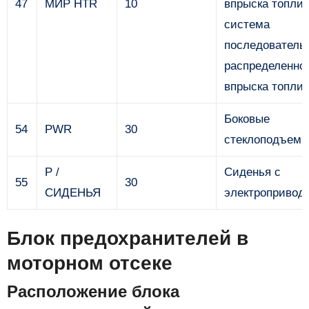
47
МИР HTR
10
впрыска топлив
система
последователь
распределенно
впрыска топли
Боковые
54
PWR
30
стеклоподъемн
P /
Сиденья с
55
30
СИДЕНЬЯ
электропривод
Блок предохранителей в
моторном отсеке
Расположение блока