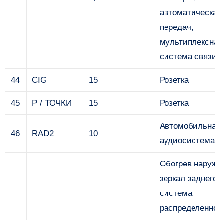
автоматическая
передач,
мультиплексна
система связи
44
CIG
15
Розетка
45
P / ТОЧКИ
15
Розетка
Автомобильна
46
RAD2
10
аудиосистема
Обогрев наруж
зеркал заднего
система
распределенно