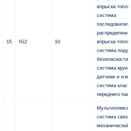
впрыска топли
система
последователь
распределенно
15
IG2
10
впрыска топли
система поду
безопасности 
система круиз
датчики и изм
система клас
переднего пас
Мультиплексн
система связи
механической