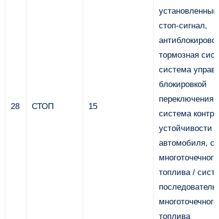
установленный
стоп-сигнал,
антиблокирово
тормозная сист
система управ
блокировкой
переключения 
28
СТОП
15
система контр
устойчивости
автомобиля, с
многоточечного
топлива / сист
последователь
многоточечного
топлива