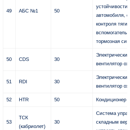
устойчивости
49
АБС №1
50
автомобиля, с
контроля тяги,
вспомогательн
тормозная сис
Электрически
50
CDS
30
вентилятор о
Электрически
51
RDI
30
вентилятор о
52
HTR
50
Кондиционер
Система упра
ТСК
53
30
складным вер
(кабриолет)