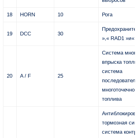
выбросов
18
HORN
10
Рога
Предохраните
19
DCC
30
»,« RAD1 »и«
Система много
впрыска топли
система
20
A / F
25
последователь
многоточечног
топлива
Антиблокиров
тормозная сис
система контр