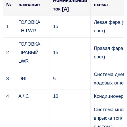
Номинальный
№
название
схема
ток [A]
ГОЛОВКА
Левая фара (
1
15
LH LWR
свет)
ГОЛОВКА
Правая фара 
2
ПРАВЫЙ
15
свет)
LWR
Система днев
3
DRL
5
ходовых огней
4
A / C
10
Кондиционер
Система много
впрыска топли
система