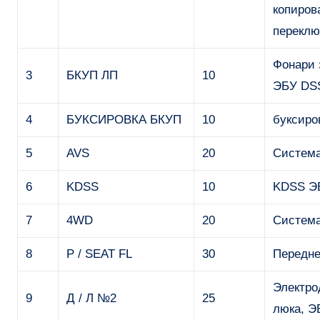
копиров
переклю
Фонари 
3
БКУП ЛП
10
ЭБУ DSS
4
БУКСИРОВКА БКУП
10
буксиро
5
AVS
20
Система
6
KDSS
10
KDSS Э
7
4WD
20
Система
8
P / SEAT FL
30
Передне
Электро
9
Д / Л №2
25
люка, 