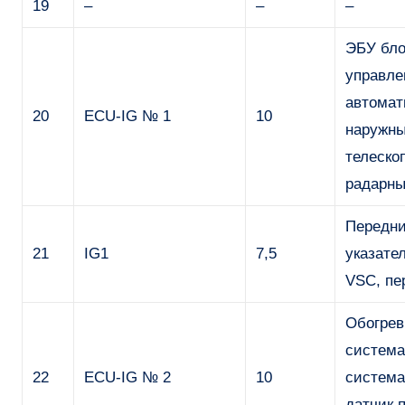
19
–
–
–
ЭБУ бло
управле
автомат
20
ECU-IG № 1
10
наружны
телеско
радарны
Передни
21
IG1
7,5
указате
VSC, пе
Обогрев
система
22
ECU-IG № 2
10
система
датчик 