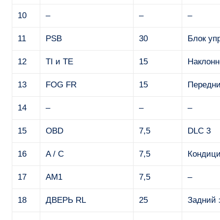
10
–
–
–
11
PSB
30
Блок уп
12
TI и TE
15
Наклонн
13
FOG FR
15
Передни
14
–
–
–
15
OBD
7,5
DLC 3
16
A / C
7,5
Кондиц
17
AM1
7,5
–
18
ДВЕРЬ RL
25
Задний 