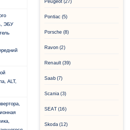
Peugeot
(27)
ого
Pontiac
(5)
ь, ЭБУ
Porsche
(8)
тель
Ravon
(2)
передний
Renault
(39)
вой
Saab
(7)
а, ALT,
Scania
(3)
нвертора,
SEAT
(16)
ционная
ика,
Skoda
(12)
вающегося