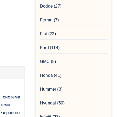
Dodge
(27)
Ferrari
(7)
Fiat
(22)
Ford
(114)
GMC
(8)
Honda
(41)
Hummer
(3)
, система
Hyundai
(59)
стема
езервного
Infiniti
(23)