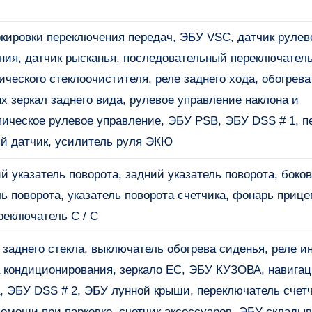
кировки переключения передач, ЭБУ VSC, датчик рулев
ния, датчик рысканья, последовательный переключател
ического стеклоочистителя, реле заднего хода, обогрева
х зеркал заднего вида, рулевое управление наклона и
пическое рулевое управление, ЭБУ PSB, ЭБУ DSS # 1, 
й датчик, усилитель руля ЭКЮ
й указатель поворота, задний указатель поворота, боко
ль поворота, указатель поворота счетчика, фонарь прицеп
реключатель C / C
 заднего стекла, выключатель обогрева сиденья, реле и
 кондиционирования, зеркало EC, ЭБУ КУЗОВА, навига
, ЭБУ DSS # 2, ЭБУ лунной крыши, переключатель счетч
помощи при парковке, счетчик аксессуаров, ЭБУ склады