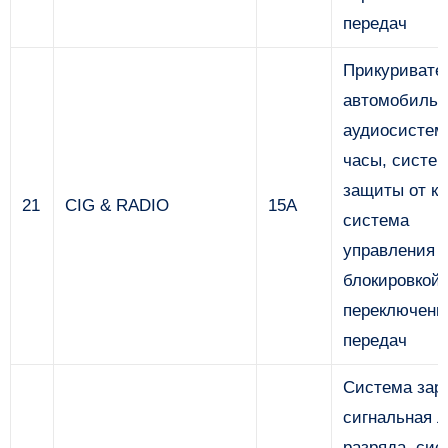
передач
Прикуривате
автомобильн
аудиосистем
часы, систе
защиты от кр
21
CIG & RADIO
15А
система
управления
блокировкой
переключени
передач
Система зар
сигнальная 
разряда, сис