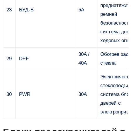
преднатяжит
23
БУД-Б
5A
ремней
безопасности
система дне
ходовых огн
30A /
Обогрев задн
29
DEF
40A
стекла
Электрическ
стеклоподъе
30
PWR
30А
система бло
дверей с
электроприв