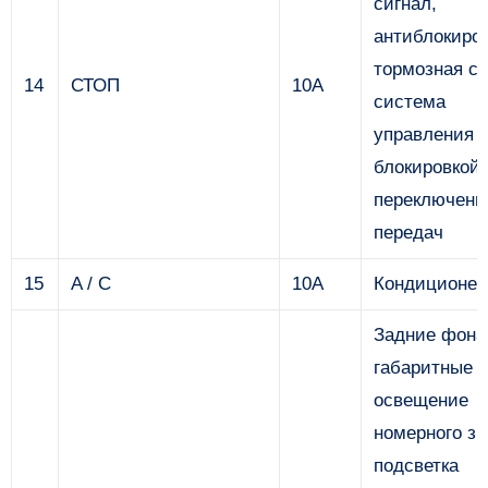
сигнал,
антиблокиро
тормозная с
14
СТОП
10А
система
управления
блокировкой
переключени
передач
15
A / C
10А
Кондиционер
Задние фона
габаритные о
освещение
номерного зн
подсветка