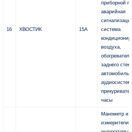
приборной п
аварийная
сигнализаци
16
ХВОСТИК
15А
система
кондиционир
воздуха,
обогреватель
заднего стек
автомобильн
аудиосистем
прикуривател
часы
Манометр и
измерители,
индикаторы