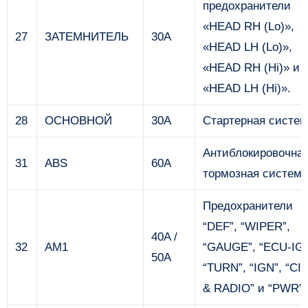
предохранители
«HEAD RH (Lo)»,
27
ЗАТЕМНИТЕЛЬ
30А
«HEAD LH (Lo)»,
«HEAD RH (Hi)» и
«HEAD LH (Hi)».
28
ОСНОВНОЙ
30А
Стартерная систем
Антиблокировочна
31
ABS
60А
тормозная система
Предохранители
“DEF”, “WIPER”,
40A /
32
AM1
“GAUGE”, “ECU-IG”
50A
“TURN”, “IGN”, “CI
& RADIO” и “PWR”