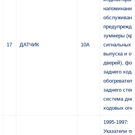
напоминания
обслуживани
предупрежд
зуммеры (кр
17
ДАТЧИК
10А
сигнальных 
выпуска и о
дверей), фо
заднего хода
обогреватель
заднего стек
система дне
ходовых огн
1995-1997:
Указатели по