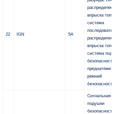
распределен
впрыска топл
система
последовате
22
IGN
5A
распределен
впрыска топл
система под
безопасност
преднатяжит
ремней
безопасност
Сигнальная 
подушки
безопасност