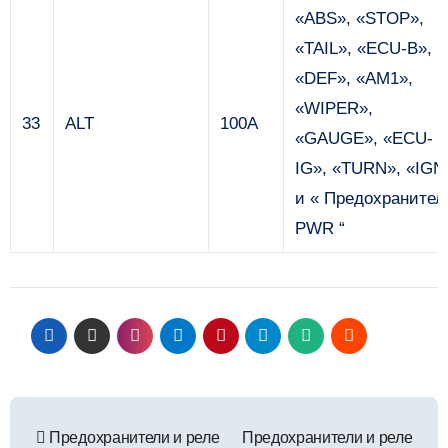
«ABS», «STOP»,
«TAIL», «ECU-B»,
«DEF», «AM1»,
«WIPER»,
33
ALT
100A
«GAUGE», «ECU-
IG», «TURN», «IGN
и « Предохранител
PWR “
Навигация
Предохранители и реле
Предохранители и реле