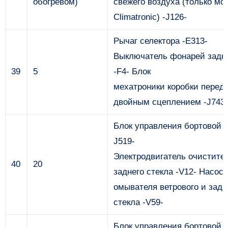
обогревом)
свежего воздуха (только мо
Climatronic) -J126-
Рычаг селектора -E313-
Выключатель фонарей задне
39
5
-F4- Блок
мехатроники коробки переда
двойным сцеплением -J743-
Блок управления бортовой с
J519-
Электродвигатель очистите
40
20
заднего стекла -V12- Насос
омывателя ветрового и задн
стекла -V59-
Блок управления бортовой с