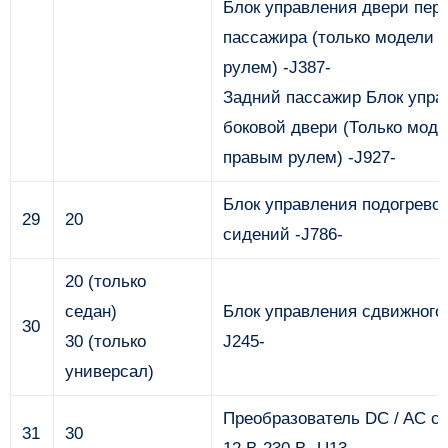
Блок управления двери пер
пассажира (только модели 
рулем) -J387-
Задний пассажир Блок упра
боковой двери (Только моде
правым рулем) -J927-
Блок управления подогрево
29
20
сидений -J786-
20 (только
седан)
Блок управления сдвижного 
30
30 (только
J245-
универсал)
Преобразователь DC / AC с 
31
30