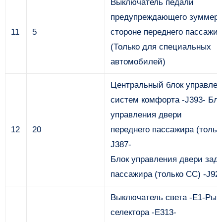
Выключатель педали
предупреждающего зуммера
11
5
стороне переднего пассажир
(Только для специальных
автомобилей)
Центральный блок управле
систем комфорта -J393- Бл
управления двери
12
20
переднего пассажира (тольк
J387-
Блок управления двери задн
пассажира (только CC) -J92
Выключатель света -E1-Рыч
селектора -E313-