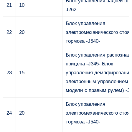
Блок управления задней што
21
10
J262-
Блок управления
22
20
электромеханического стоян
тормоза -J540-
Блок управления распознав
прицепа -J345- Блок
23
15
управления демпфирование
электронным управлением (
модели с правым рулем) -J2
Блок управления
24
20
электромеханического стоян
тормоза -J540-