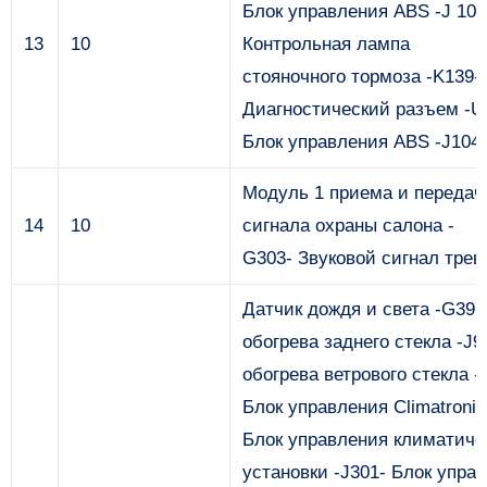
Блок управления ABS -J 104
13
10
Контрольная лампа
стояночного тормоза -K139-
Диагностический разъем -U
Блок управления ABS -J104- 
Модуль 1 приема и передач
14
10
сигнала охраны салона -
G303- Звуковой сигнал трев
Датчик дождя и света -G397
обогрева заднего стекла -J9
обогрева ветрового стекла -
Блок управления Climatronic
Блок управления климатиче
установки -J301- Блок упра