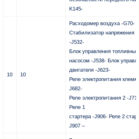
K145-
Расходомер воздуха -G70-
Стабилизатор напряжения
-J532-
Блок управления топливны
насосом -J538- Блок управл
двигателя -J623-
10
10
Реле электропитания клеммы
J682-
Реле электропитания 2 -J71
Реле 1
стартера -J906- Реле 2 старт
J907 –