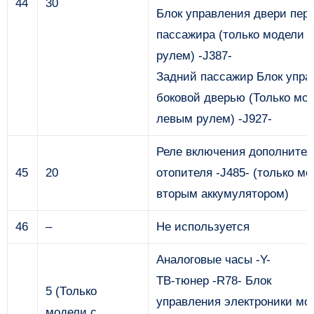
44
30
Блок управления двери пер
пассажира (только модели 
рулем) -J387-
Задний пассажир Блок упра
боковой дверью (Только мо
левым рулем) -J927-
Реле включения дополнител
45
20
отопителя -J485- (только мо
вторым аккумулятором)
46
–
Не используется
Аналоговые часы -Y-
ТВ-тюнер -R78- Блок
5 (Только
управления электроники мо
модели с