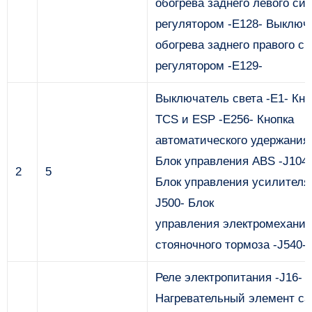
обогрева заднего левого си
регулятором -E128- Выключ
обогрева заднего правого с
регулятором -E129-
Выключатель света -E1- Кно
TCS и ESP -E256- Кнопка
автоматического удержания 
Блок управления ABS -J104-
2
5
Блок управления усилителя 
J500- Блок
управления электромеханич
стояночного тормоза -J540-
Реле электропитания -J16-
Нагревательный элемент са