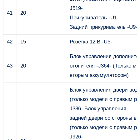
J519-
41
20
Прикуриватель -U1-
Задний прикуриватель -U9-
42
15
Розетка 12 В -U5-
Блок управления дополните
43
20
отопителя -J364- (Только м
вторым аккумулятором)
Блок управления двери вод
(только модели с правым ру
J386- Блок управления
задней двери со стороны в
(только модели с правым ру
J926-