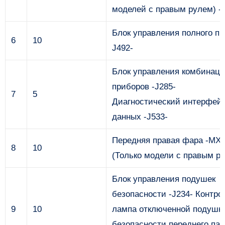
моделей с правым рулем) -
Блок управления полного пр
6
10
J492-
Блок управления комбинац
приборов -J285-
7
5
Диагностический интерфей
данных -J533-
Передняя правая фара -MX2
8
10
(Только модели с правым р
Блок управления подушек
безопасности -J234- Контро
9
10
лампа отключенной подушк
безопасности переднего пас