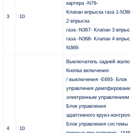
картера -N79-
Клапан впрыска газа 1-N366
3
10
2 впрыска
газа -N367- Клапан 3 впрыск
газа -N368- Клапан 4 впрыска
N369-
Выключатель задней жалюзи
Кнопка включения
/ выключения -E693- Блок
управления демпфирование
электронным управлением -
Блок управления
адаптивного круиз-контроля 
Блок управления системы
4
10
помощи при парковке -J446-