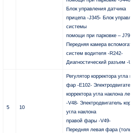
Блок управления датчика
прицепа -J345- Блок управл
системы
помощи при парковке – J791
Передняя камера вспомогат
систем водителя -R242-
Диагностический разъем -U
Регулятор корректора угла н
фар -E102- Электродвигате
корректора угла наклона ле
-V48- Электродвигатель кор
5
10
угла наклона
правой фары -V49-
Передняя левая фара (толь