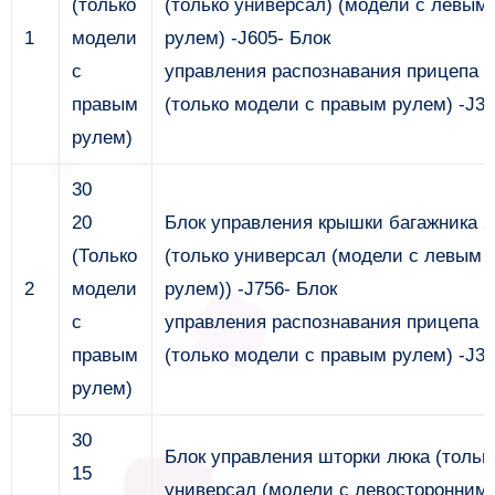
(только
(только универсал) (модели с левым
1
модели
рулем) -J605- Блок
с
управления распознавания прицепа
правым
(только модели с правым рулем) -J34
рулем)
30
20
Блок управления крышки багажника 2
(Только
(только универсал (модели с левым
2
модели
рулем)) -J756- Блок
с
управления распознавания прицепа
правым
(только модели с правым рулем) -J34
рулем)
30
Блок управления шторки люка (тольк
15
универсал (модели с левосторонним