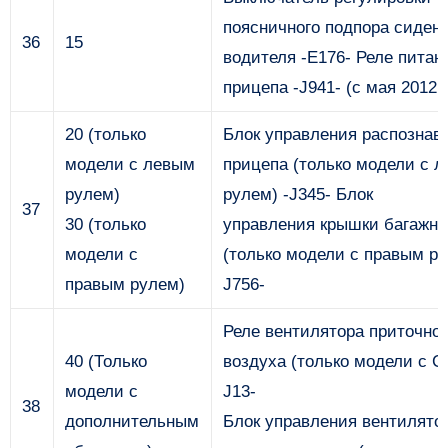
поясничного подпора сиден
36
15
водителя -E176- Реле питан
прицепа -J941- (с мая 2012 г
20 (только
Блок управления распознав
модели с левым
прицепа (только модели с 
рулем)
рулем) -J345- Блок
37
30 (только
управления крышки багажни
модели с
(только модели с правым ру
правым рулем)
J756-
Реле вентилятора приточног
40 (Только
воздуха (только модели с Cli
модели с
J13-
38
дополнительным
Блок управления вентилято