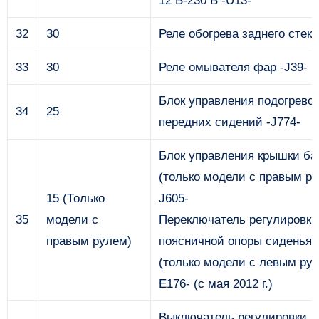
12 В-230 В -U13-
32
30
Реле обогрева заднего стекл
33
30
Реле омывателя фар -J39-
Блок управления подогрево
34
25
передних сидений -J774-
Блок управления крышки ба
(только модели с правым ру
15 (Только
J605-
35
модели с
Переключатель регулировки
правым рулем)
поясничной опоры сиденья 
(только модели с левым рул
E176- (с мая 2012 г.)
Выключатель регулировки