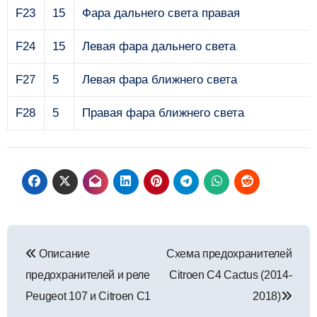
F23
15
Фара дальнего света правая
F24
15
Левая фара дальнего света
F27
5
Левая фара ближнего света
F28
5
Правая фара ближнего света
Навигация
Описание
Схема предохранителей
по
предохранителей и реле
Citroen C4 Cactus (2014-
записям
Peugeot 107 и Citroen C1
2018)