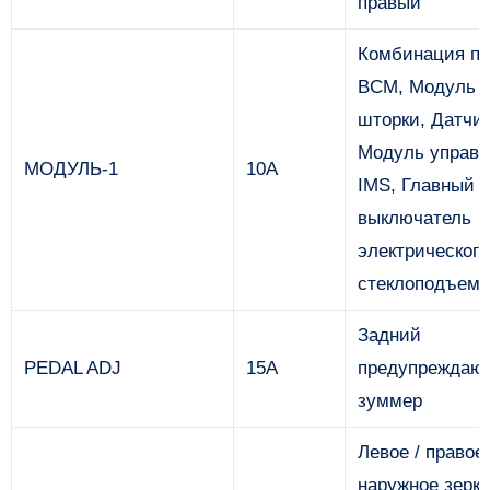
правый
Комбинация пр
BCM, Модуль 
шторки, Датчик
Модуль управл
МОДУЛЬ-1
10А
IMS, Главный
выключатель
электрического
стеклоподъемн
Задний
PEDAL ADJ
15А
предупреждаю
зуммер
Левое / правое
наружное зерка