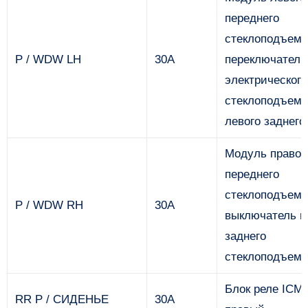
переднего
стеклоподъемн
P / WDW LH
30А
переключатель
электрического
стеклоподъемн
левого заднего
Модуль правог
переднего
стеклоподъемн
P / WDW RH
30А
выключатель п
заднего
стеклоподъемн
Блок реле ICM,
RR P / СИДЕНЬЕ
30А