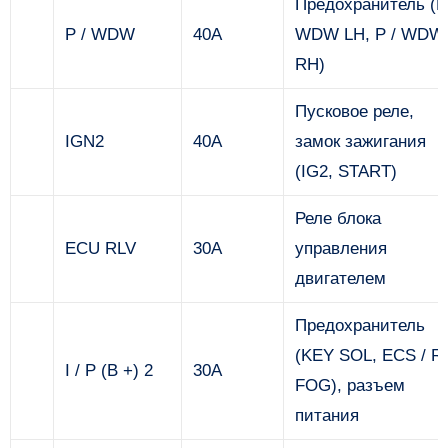
Предохранитель (P
P / WDW
40А
WDW LH, P / WDW
RH)
Пусковое реле,
IGN2
40А
замок зажигания
(IG2, START)
Реле блока
ECU RLV
30А
управления
двигателем
Предохранитель
(KEY SOL, ECS / R
I / P (В +) 2
30А
FOG), разъем
питания