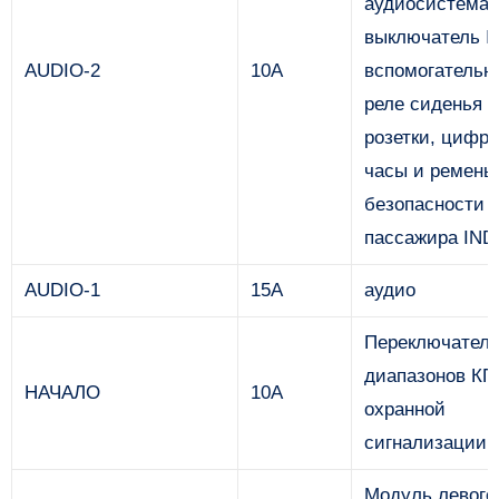
аудиосистема,
выключатель I
AUDIO-2
10А
вспомогательно
реле сиденья /
розетки, цифр
часы и ремень
безопасности
пассажира IND
AUDIO-1
15А
аудио
Переключател
диапазонов КП
НАЧАЛО
10А
охранной
сигнализации
Модуль левого