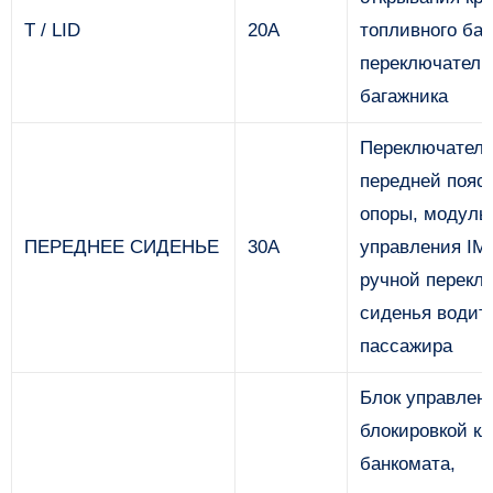
Т / LID
20А
топливного бак
переключатель
багажника
Переключател
передней пояс
опоры, модуль
ПЕРЕДНЕЕ СИДЕНЬЕ
30А
управления IM
ручной перекл
сиденья водите
пассажира
Блок управлен
блокировкой к
банкомата,