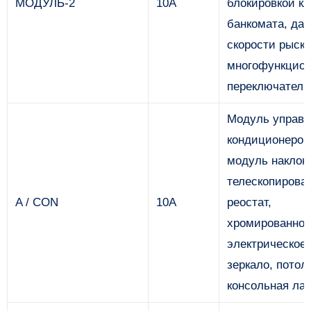
МОДУЛЬ-2
10А
блокировкой к
банкомата, дат
скорости рыска
многофункцио
переключатель
Модуль управл
кондиционером
модуль наклон
телескопирова
A / CON
10А
реостат,
хромированное
электрическое
зеркало, потол
консольная ла