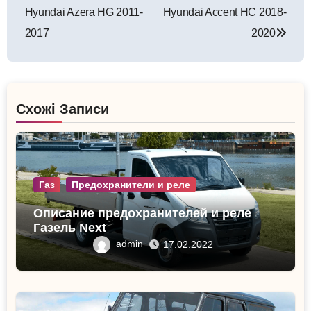
записям
Hyundai Azera HG 2011-
Hyundai Accent HC 2018-
2017
2020
Схожі Записи
Газ
Предохранители и реле
Описание предохранителей и реле
Газель Next
admin
17.02.2022