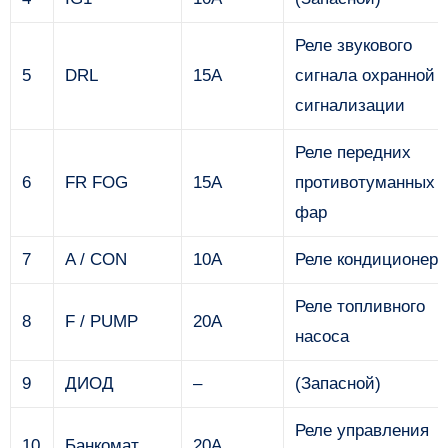
Реле звукового
5
DRL
15А
сигнала охранной
сигнализации
Реле передних
6
FR FOG
15А
противотуманных
фар
7
A / CON
10А
Реле кондиционера
Реле топливного
8
F / PUMP
20А
насоса
9
ДИОД
–
(Запасной)
Реле управления
10
Банкомат
20А