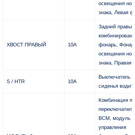
освещения ном
знака, Левая ф
Задний правый
комбинирован
ХВОСТ ПРАВЫЙ
10А
фонарь, Фонар
освещения ном
знака, Правая 
Выключатель о
S / HTR
10А
сиденья водит
Комбинация пр
переключатель
BCM, модуль
управления