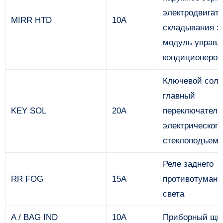
электродвигат
MIRR HTD
10А
складывания з
модуль управл
кондиционеро
Ключевой соле
главный
KEY SOL
20А
переключатель
электрического
стеклоподъемн
Реле заднего
RR FOG
15А
противотуманн
света
A / BAG IND
10А
Приборный щи