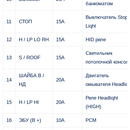
банкоматом
Выключатель Stop
11
СТОП
15А
Liqht
12
H / LP LO RH
15А
HID реле
Светильник
13
S / ROOF
15А
потолочной консол
ШАЙБА В /
Двигатель
14
20А
НД
омывателя Headliqh
Реле Headliqht
15
H / LP HI
20А
(HIGH)
16
ЭБУ (B +)
10А
PCM