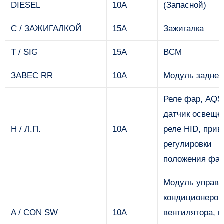
DIESEL
10А
(Запасной)
С / ЗАЖИГАЛКОЙ
15А
Зажигалка
Т / SIG
15А
BCM
ЗАВЕС RR
10А
Модуль задней
Реле фар, AQS
датчик освеще
Н / Л.П.
10А
реле HID, прив
регулировки
положения фа
Модуль управл
кондиционером
A / CON SW
10А
вентилятора, 