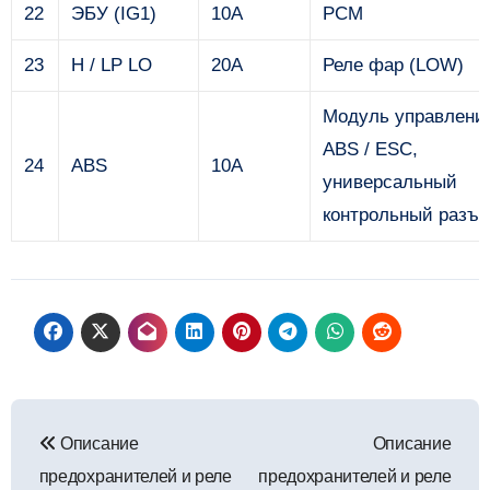
22
ЭБУ (IG1)
10А
PCM
23
H / LP LO
20А
Реле фар (LOW)
Модуль управлени
ABS / ESC,
24
ABS
10А
универсальный
контрольный разъ
Навигация
Описание
Описание
по
предохранителей и реле
предохранителей и реле