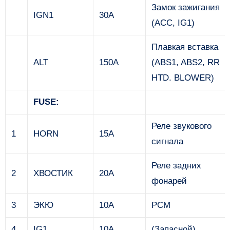
Замок зажигания
IGN1
30А
(ACC, IG1)
Плавкая вставка
ALT
150A
(ABS1, ABS2, RR
HTD. BLOWER)
FUSE:
Реле звукового
1
HORN
15А
сигнала
Реле задних
2
ХВОСТИК
20А
фонарей
3
ЭКЮ
10А
PCM
4
IG1
10А
(Запасной)