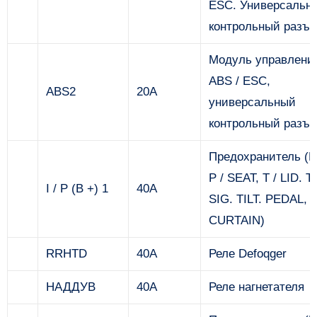
ESC. Универсальн
контрольный разъ
Модуль управлени
ABS / ESC,
ABS2
20А
универсальный
контрольный разъ
Предохранитель (
P / SEAT, T / LID. T 
I / P (B +) 1
40А
SIG. TILT. PEDAL, 
CURTAIN)
RRHTD
40А
Реле Defoqger
НАДДУВ
40А
Реле нагнетателя