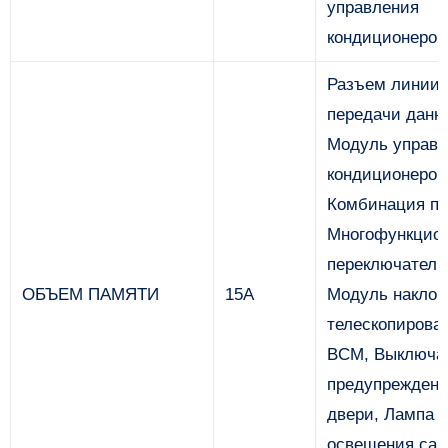
управления
кондиционером
Разъем линии
передачи данн
Модуль управл
кондиционером
Комбинация пр
Многофункцио
переключатель
ОБЪЕМ ПАМЯТИ
15А
Модуль наклон
телескопирова
BCM, Выключа
предупреждени
двери, Лампа
освещения сал