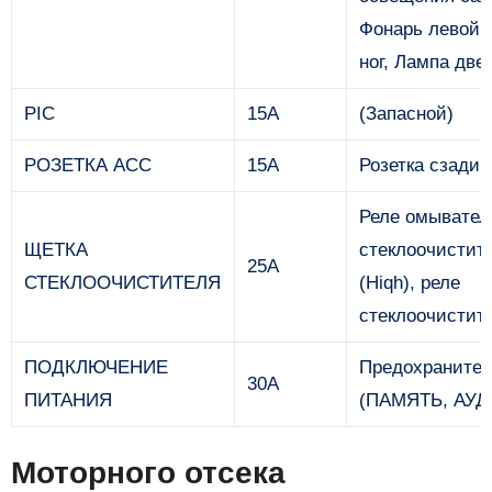
Фонарь левой /
ног, Лампа две
PIC
15А
(Запасной)
РОЗЕТКА ACC
15А
Розетка сзади
Реле омывател
ЩЕТКА
стеклоочистит
25А
СТЕКЛООЧИСТИТЕЛЯ
(Hiqh), реле
стеклоочистит
ПОДКЛЮЧЕНИЕ
Предохранител
30А
ПИТАНИЯ
(ПАМЯТЬ, АУД
Моторного отсека