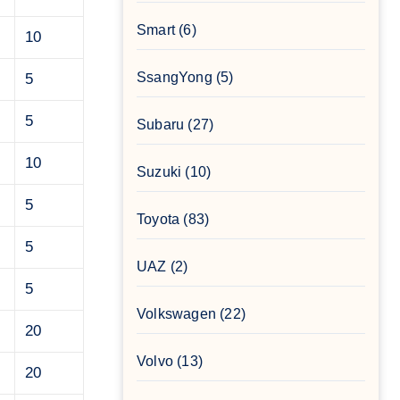
Smart
(6)
10
SsangYong
(5)
5
5
Subaru
(27)
10
Suzuki
(10)
5
Toyota
(83)
5
UAZ
(2)
5
Volkswagen
(22)
20
Volvo
(13)
20