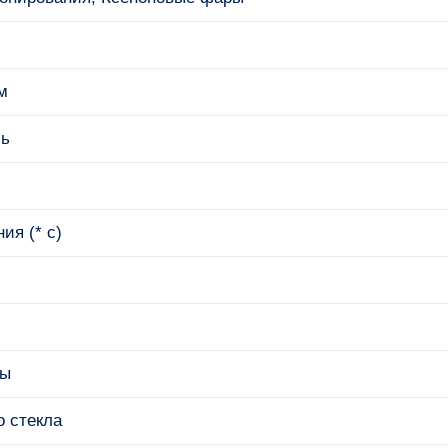
м
ль
ия (* c)
пы
о стекла