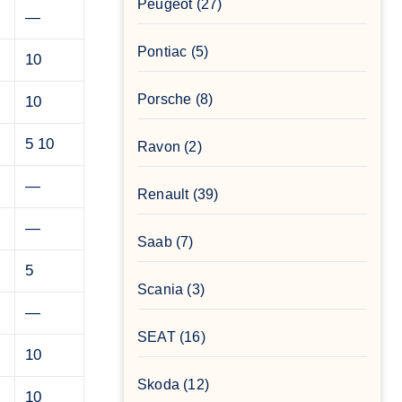
Peugeot
(27)
—
Pontiac
(5)
10
Porsche
(8)
10
5 10
Ravon
(2)
—
Renault
(39)
—
Saab
(7)
5
Scania
(3)
—
SEAT
(16)
10
Skoda
(12)
10