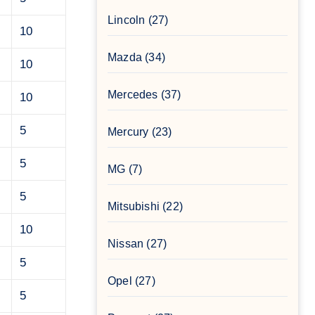
Lincoln
(27)
10
Mazda
(34)
10
Mercedes
(37)
10
5
Mercury
(23)
5
MG
(7)
5
Mitsubishi
(22)
10
Nissan
(27)
5
Opel
(27)
5