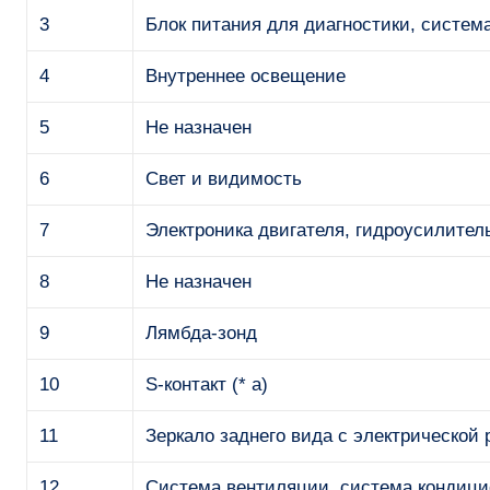
3
Блок питания для диагностики, систем
4
Внутреннее освещение
5
Не назначен
6
Свет и видимость
7
Электроника двигателя, гидроусилител
8
Не назначен
9
Лямбда-зонд
10
S-контакт (* a)
11
Зеркало заднего вида с электрической р
12
Система вентиляции, система кондиц