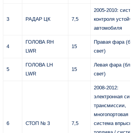
2005-2010: сист
3
РАДАР ЦК
7,5
контроля устойч
автомобиля
ГОЛОВА RH
Правая фара (б
4
15
LWR
свет)
ГОЛОВА LH
Левая фара (бл
5
15
LWR
свет)
2008-2012:
электронная си
трансмиссии,
многопортовая
6
СТОП № 3
7,5
система впрыск
топлива / систе