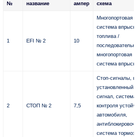
№
название
ампер
схема
Многопортовая
система впрыск
топлива /
1
EFI № 2
10
последовательн
многопортовая
система впрыск
Стоп-сигналы, в
установленный с
сигнал, система
2
СТОП № 2
7,5
контроля устойч
автомобиля,
антиблокировоч
система тормоз