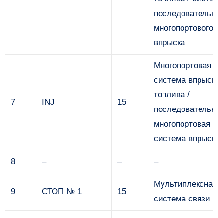
последовательн
многопортового
впрыска
Многопортовая
система впрыск
топлива /
7
INJ
15
последовательн
многопортовая
система впрыск
8
–
–
–
Мультиплексная
9
СТОП № 1
15
система связи