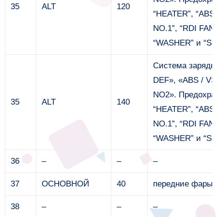
35
ALT
120
“HEATER”, “ABS 
NO.1”, “RDI FAN”
“WASHER” и “S
Система зарядк
DEF», «ABS / V
NO2». Предохра
35
ALT
140
“HEATER”, “ABS 
NO.1”, “RDI FAN”
“WASHER” и “S
36
–
–
–
37
ОСНОВНОЙ
40
передние фары
38
–
–
–