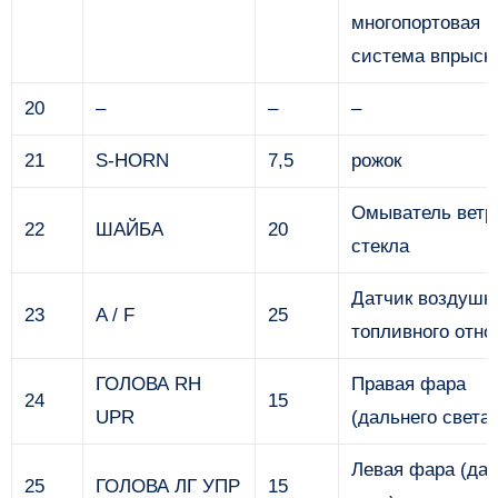
многопортовая
система впрыск
20
–
–
–
21
S-HORN
7,5
рожок
Омыватель ветр
22
ШАЙБА
20
стекла
Датчик воздушн
23
A / F
25
топливного отн
ГОЛОВА RH
Правая фара
24
15
UPR
(дальнего света)
Левая фара (да
25
ГОЛОВА ЛГ УПР
15