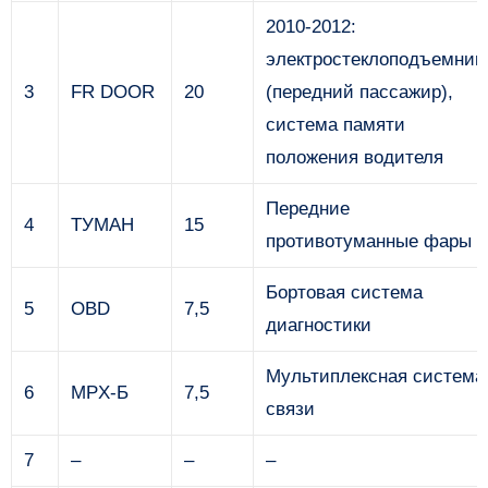
2010-2012:
электростеклоподъемник
3
FR DOOR
20
(передний пассажир),
система памяти
положения водителя
Передние
4
ТУМАН
15
противотуманные фары
Бортовая система
5
OBD
7,5
диагностики
Мультиплексная система
6
MPX-Б
7,5
связи
7
–
–
–