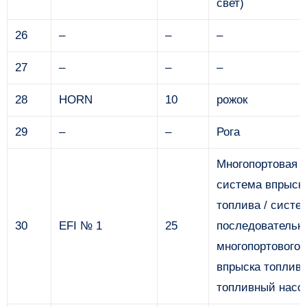
свет)
26
–
–
–
27
–
–
–
28
HORN
10
рожок
29
–
–
Рога
Многопортовая
система впрыск
топлива / систе
30
EFI № 1
25
последовательн
многопортового
впрыска топлива
топливный насо