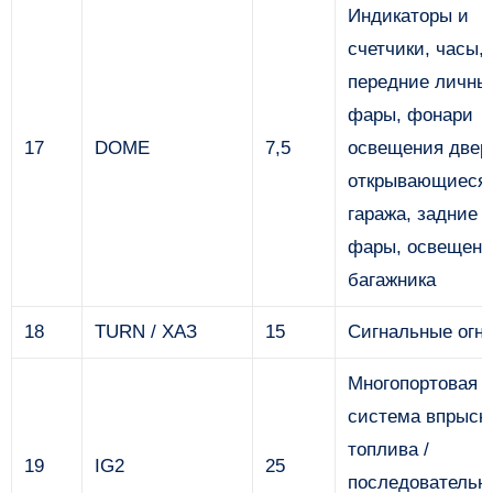
Индикаторы и
счетчики, часы,
передние личны
фары, фонари
17
DOME
7,5
освещения двер
открывающиеся 
гаража, задние 
фары, освещени
багажника
18
TURN / ХАЗ
15
Сигнальные огн
Многопортовая
система впрыск
топлива /
19
IG2
25
последовательн