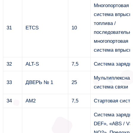
Многопортовая
система впрыск
топлива /
31
ETCS
10
последовательн
многопортовая
система впрыск
32
ALT-S
7,5
Система зарядк
Мультиплексная
33
ДВЕРЬ № 1
25
система связи
34
AM2
7,5
Стартовая сист
Система зарядк
DEF», «ABS / V
NO2». Предохра