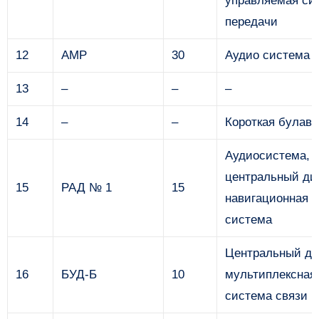
управляемая си
передачи
12
AMP
30
Аудио система
13
–
–
–
14
–
–
Короткая булавк
Аудиосистема,
центральный ди
15
РАД № 1
15
навигационная
система
Центральный ди
16
БУД-Б
10
мультиплексная
система связи