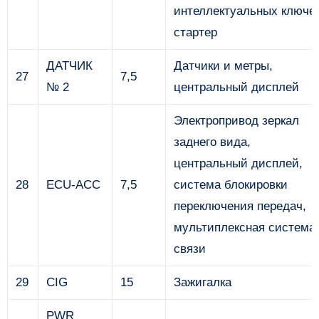
интеллектуальных ключе
стартер
ДАТЧИК
Датчики и метры,
27
7,5
№ 2
центральный дисплей
Электропривод зеркал
заднего вида,
центральный дисплей,
28
ECU-ACC
7,5
система блокировки
переключения передач,
мультиплексная система
связи
29
CIG
15
Зажигалка
PWR