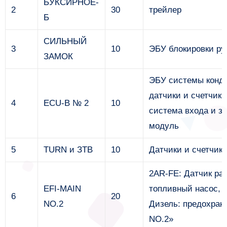
БУКСИРНОЕ-
2
30
трейлер
Б
СИЛЬНЫЙ
3
10
ЭБУ блокировки ру
ЗАМОК
ЭБУ системы конди
датчики и счетчики
4
ECU-B № 2
10
система входа и з
модуль
5
TURN и ЗТВ
10
Датчики и счетчик
2AR-FE: Датчик ра
EFI-MAIN
топливный насос, 
6
20
NO.2
Дизель: предохрани
NO.2»