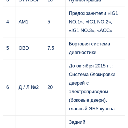
Предохранители «IG1
4
AM1
5
NO.1», «IG1 NO.2»,
«IG1 NO.3», «ACC»
Бортовая система
5
OBD
7,5
диагностики
До октября 2015 г .:
Система блокировки
дверей с
6
Д / Л №2
20
электроприводом
(боковые двери),
главный ЭБУ кузова.
Задний