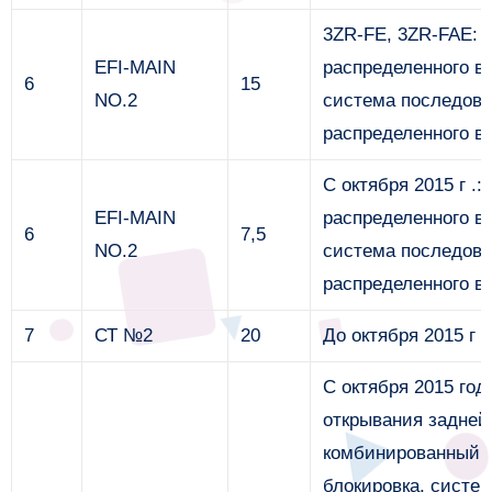
3ZR-FE, 3ZR-FAE: 
EFI-MAIN
распределенного вп
6
15
NO.2
система последова
распределенного в
С октября 2015 г .
EFI-MAIN
распределенного вп
6
7,5
NO.2
система последова
распределенного в
7
СТ №2
20
До октября 2015 г 
С октября 2015 год
открывания задней
комбинированный с
блокировка, систем