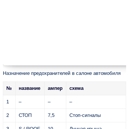
Назначение предохранителей в салоне автомобиля
№
название
ампер
схема
1
–
–
–
2
СТОП
7,5
Стоп-сигналы
3
S / ROOF
10
Лунная крыша