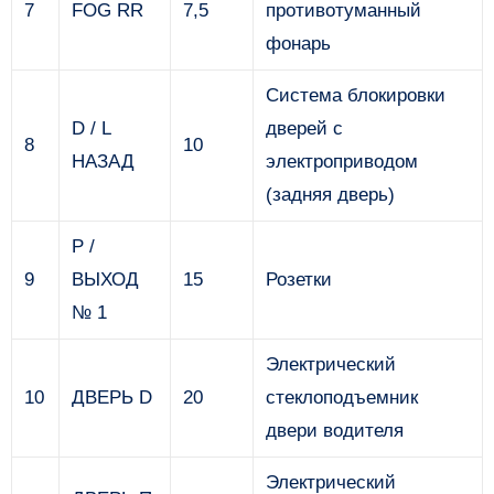
7
FOG RR
7,5
противотуманный
фонарь
Система блокировки
D / L
дверей с
8
10
НАЗАД
электроприводом
(задняя дверь)
P /
9
ВЫХОД
15
Розетки
№ 1
Электрический
10
ДВЕРЬ D
20
стеклоподъемник
двери водителя
Электрический