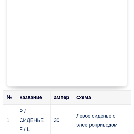
№
название
ампер
схема
P /
Левое сиденье с
1
СИДЕНЬЕ
30
электроприводом
F / L