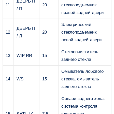
ДВЕРЬ П
11
20
стеклоподъемник
/ П
правой задней двери
Электрический
ДВЕРЬ П
12
20
стеклоподъемник
/ Л
левой задней двери
Стеклоочиститель
13
WIP RR
15
заднего стекла
Омыватель лобового
14
WSH
15
стекла, омыватель
заднего стекла
Фонари заднего хода,
система контроля
15
ДАТЧИК
7,5
слепых зон,