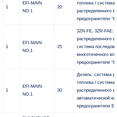
EFI-MAIN
топлива / система
1
20
NO.1
распределенного в
предохранители “EF
3ZR-FE, 3ZR-FAE: 
распределенного вп
EFI-MAIN
1
25
система последова
NO.1
многоточечного впр
предохранители “EF
Дизель: система р
топлива / система
EFI-MAIN
1
30
распределенного в
NO.1
автоматической ко
предохранители EF