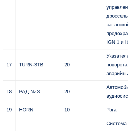
управлени
дроссельн
заслонкой
предохран
IGN 1 и IG
Указатели
17
TURN-ЗТВ
20
поворота,
аварийные
Автомоби
18
РАД № 3
20
аудиосист
19
HORN
10
Рога
Система