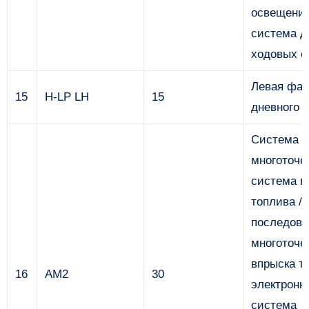
освещения
система д
ходовых о
Левая фар
15
H-LP LH
15
дневного с
Система з
многоточе
система в
топлива /
последова
многоточе
впрыска т
16
AM2
30
электронн
система