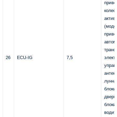
приво
колес
актив
(моде
приво
автом
транс
26
ECU-IG
7,5
элект
управ
антен
лунна
блоки
двери
блоки
водит