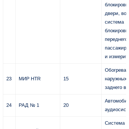
блокировк
двери, во
система
блокировк
переднего
пассажира
и измерит
Обогреват
23
МИР HTR
15
наружных 
заднего в
Автомоби
24
РАД № 1
20
аудиосист
Система