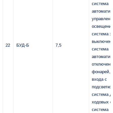
система
автоматич
управлени
освещени
система з
выключени
22
БУД-Б
7,5
система
автоматич
отключени
фонарей, 
входа с
подсветко
система д
ходовых ог
система