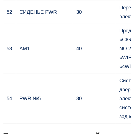
Перед
52
СИДЕНЬЕ PWR
30
элект
Предо
«CIG»
53
AM1
40
NO.2»
«WIPE
«4WD
Систе
двери
54
PWR №5
30
элект
систе
задне