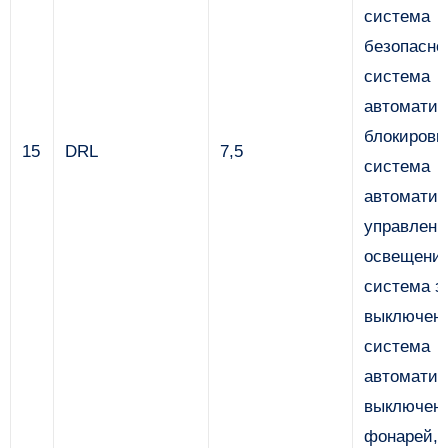
система
безопасно
система
автоматич
блокировк
15
DRL
7,5
система
автоматич
управлени
освещени
система з
выключени
система
автоматич
выключени
фонарей, 