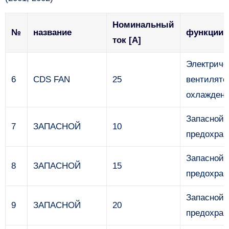
Номинальный
№
название
функции
ток [A]
Электриче
6
CDS FAN
25
вентилято
охлажден
Запасной
7
ЗАПАСНОЙ
10
предохран
Запасной
8
ЗАПАСНОЙ
15
предохран
Запасной
9
ЗАПАСНОЙ
20
предохран