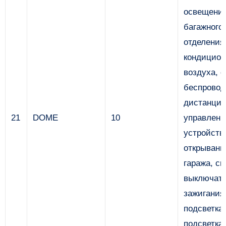
освещени
багажного
отделения
кондицион
воздуха, 
беспровод
дистанцио
21
DOME
10
управлени
устройств
открывани
гаража, св
выключат
зажигания
подсветка
подсветка 