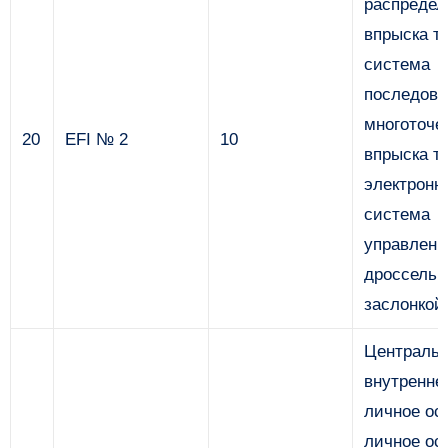
распредел
впрыска т
система
последова
многоточе
20
EFI № 2
10
впрыска т
электронн
система
управлени
дроссельн
заслонкой
Централь
внутренне
личное ос
личное ос