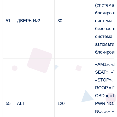
(система
блокировк
51
ДВЕРЬ №2
30
система
безопасно
система
автоматич
блокировк
«AM1», «
SEAT», «T
«STOP», 
ROOP,« PA
OBD »,« F
55
ALT
120
PWR NO.1
NO. »,« P