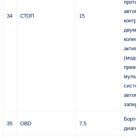
проти
автом
34
СТОП
15
контр
двумя
колес
актив
(моде
приво
мульт
систе
автом
запир
Борто
35
OBD
7,5
диагн