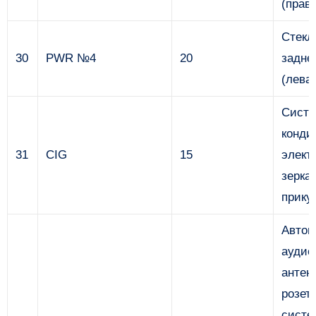
(прав
Стекл
30
PWR №4
20
задне
(лева
Сист
конди
31
CIG
15
элект
зерка
прику
Автом
аудио
антен
розет
систе