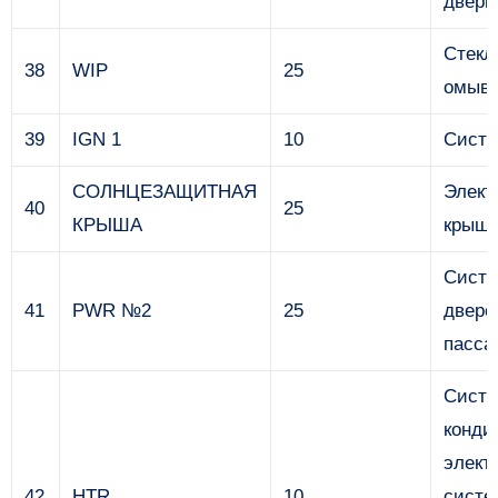
двери
Стекл
38
WIP
25
омыва
39
IGN 1
10
Систе
СОЛНЦЕЗАЩИТНАЯ
Элект
40
25
КРЫША
крыш
Систе
41
PWR №2
25
двере
пасса
Сист
конди
элект
42
HTR
10
систе