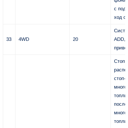
фонар
с под
ход с
Систе
33
4WD
20
ADD, 
приво
Стоп-
распо
стоп-
много
топли
после
много
топли