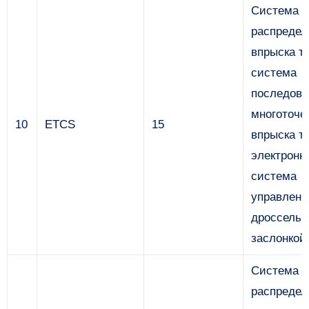
Система
распредел
впрыска т
система
последова
многоточе
10
ETCS
15
впрыска т
электронн
система
управлени
дроссельн
заслонкой
Система
распредел