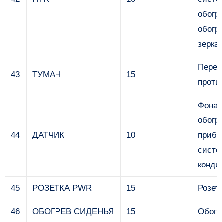
обогре
обогр
зерка
Перед
43
ТУМАН
15
проти
Фонар
обогр
44
ДАТЧИК
10
прибо
сист
конди
45
РОЗЕТКА PWR
15
Розет
46
ОБОГРЕВ СИДЕНЬЯ
15
Обогр