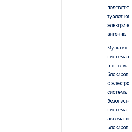
подсветка
туалетного
электриче
антенна
Мультипле
система с
(система
блокировк
с электро
система
безопасно
система
автоматич
блокировк