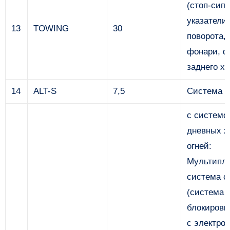
(стоп-сигн
указатели
13
TOWING
30
поворота,
фонари, ф
заднего хо
14
ALT-S
7,5
Система з
с системо
дневных х
огней:
Мультипле
система с
(система
блокировк
с электро