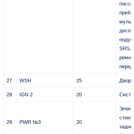
пасса
прибо
муль
диспл
подуш
SRS, 
ремне
перед
27
WSH
25
Дворн
28
IGN 2
20
Систе
Элект
стекл
29
PWR №3
20
задне