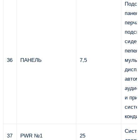
Подсв
панел
перча
подсв
сиден
пепел
36
ПАНЕЛЬ
7,5
муль
диспл
автом
аудио
и при
сист
конди
Систе
37
PWR №1
25