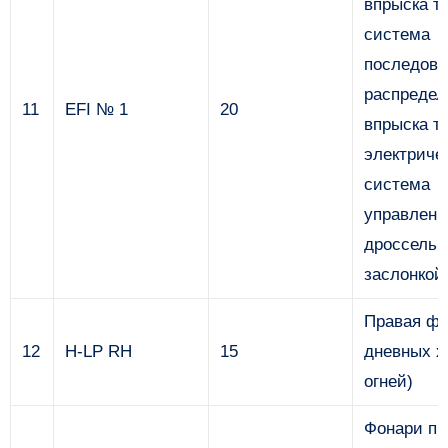
впрыска т
система
последова
распредел
11
EFI № 1
20
впрыска т
электриче
система
управлени
дроссельн
заслонкой
Правая фа
12
H-LP RH
15
дневных х
огней)
Фонари пр