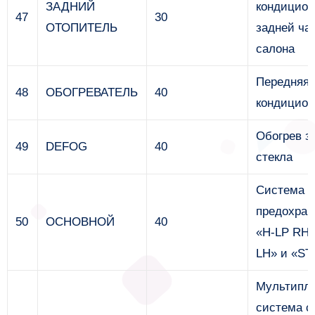
ЗАДНИЙ
кондицион
47
30
ОТОПИТЕЛЬ
задней ча
салона
Передняя 
48
ОБОГРЕВАТЕЛЬ
40
кондицион
Обогрев з
49
DEFOG
40
стекла
Система з
предохран
50
ОСНОВНОЙ
40
«H-LP RH»
LH» и «ST
Мультипле
система с